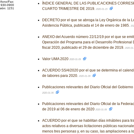
éfono/Fax:
ÍNDICE GENERAL DE LAS PUBLICACIONES CORRES
 930-0900
sión: 1151
CUARTO TRIMESTRE DE 2019.
2020-01-15
DECRETO por el que se abroga la Ley Orgánica de la Lo
Asistencia Pública, publicada el 14 de enero de 1985.
20
ANEXO del Acuerdo número 22/12/19 por el que se emit
Operación del Programa para el Desarrollo Profesional D
fiscal 2020, publicado el 29 de diciembre de 2019.
2020-01
Valor UMA 2020
2020-01-09
ACUERDO SS/4/2020 por el que se determina el calendar
de labores para 2020.
2020-01-09
Publicaciones relevantes del Diario Oficial del Gobiern
2020-01-06
Publicaciones relevantes del Diario Oficial de la Federa
de 2019 al 06 de enero de 2020
2020-01-06
ACUERDO por el que se habilitan días inhábiles para tram
actos relativos a diversas licitaciones públicas nacional
menos tres personas y, en su caso, las ampliaciones a lo