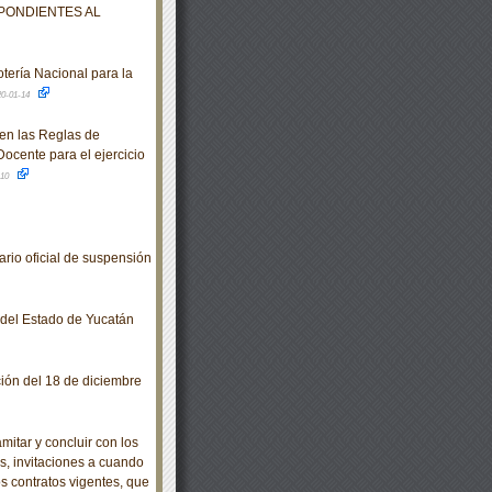
PONDIENTES AL
tería Nacional para la
20-01-14
en las Reglas de
ocente para el ejercicio
-10
io oficial de suspensión
o del Estado de Yucatán
ción del 18 de diciembre
itar y concluir con los
es, invitaciones a cuando
s contratos vigentes, que