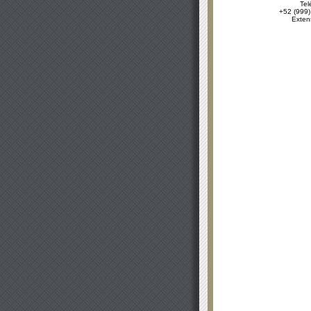
Tel
+52 (999)
Exten