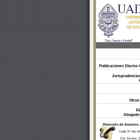
Publicaciones Diarios O
Jurisprudencias
Otros
Pá
Abogado 
Dirección de Asuntos 
Calle 57 No 49
Col. Centro, 