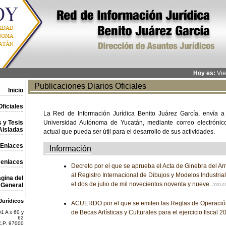
Hoy es:
Vie
Publicaciones Diarios Oficiales
Inicio
ficiales
La Red de Información Jurídica Benito Juárez García, envía a
 y Tesis
Universidad Autónoma de Yucatán, mediante correo electrónico,
Aisladas
actual que pueda ser útil para el desarrollo de sus actividades.
Enlaces
Información
 enlaces
Decreto por el que se aprueba el Acta de Ginebra del Arr
al Registro Internacional de Dibujos y Modelos Industri
gina del
el dos de julio de mil novecientos noventa y nueve.
General
2020-0
Jurídicos
ACUERDO por el que se emiten las Reglas de Operació
de Becas Artísticas y Culturales para el ejercicio fiscal 2
1 A x 60 y
62
C.P. 97000