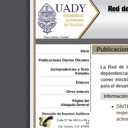
Publicacione
Inicio
Publicaciones Diarios Oficiales
La Red de In
Jurisprudencias y Tesis
dependencia
Aisladas
correo electr
Enlaces
para el desar
Otros enlaces
Información
Página del
Abogado General
SÍNTE
respe
Dirección de Asuntos Jurídicos
activ
Calle 57 No 491 A x 60 y
62
Col. Centro, C.P. 97000