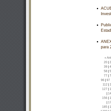
ACUER
Inves
Publi
Estad
ANEXO
para 
« Ant
20
|
39
|
58
|
77
|
96
|
97
112
|
127
|
|
1
156
|
|
1
185
|