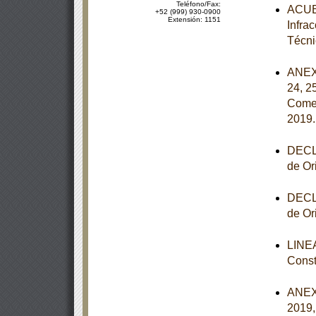
Teléfono/Fax:
ACUER
+52 (999) 930-0900
Extensión: 1151
Infra
Técni
ANEXOS
24, 2
Comer
2019
DECLA
de Or
DECLA
de Or
LINEA
Const
ANEXO
2019,