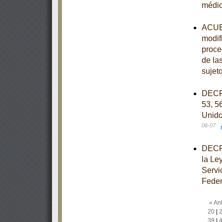
médi
ACUER
modif
proce
de la
sujet
DECRE
53, 56
Unido
06-07
DECRE
la Le
Servi
Feder
« Ant
20
|
39
|