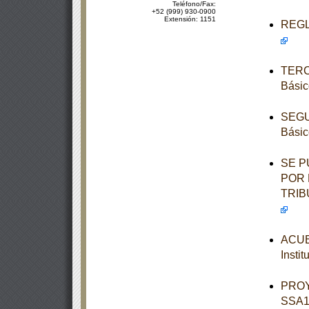
Teléfono/Fax:
+52 (999) 930-0900
Extensión: 1151
REGLA
TERCE
Básic
SEGUN
Básic
SE P
POR 
TRIB
ACUER
Insti
PROY
SSA1-