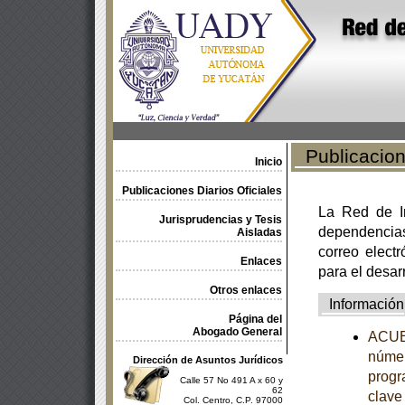
Publicacione
Inicio
Publicaciones Diarios Oficiales
La Red de In
Jurisprudencias y Tesis
dependencia
Aisladas
correo electr
Enlaces
para el desar
Otros enlaces
Información
Página del
Abogado General
ACUER
númer
Dirección de Asuntos Jurídicos
progr
Calle 57 No 491 A x 60 y
62
clave
Col. Centro, C.P. 97000