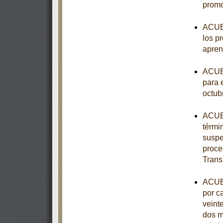
promo
ACUER
los p
apren
ACUER
para e
octub
ACUER
térmi
suspe
proce
Trans
ACUER
por c
veint
dos m