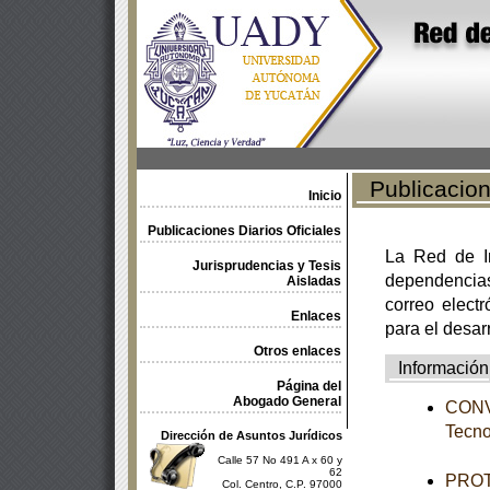
Publicacione
Inicio
Publicaciones Diarios Oficiales
La Red de In
Jurisprudencias y Tesis
dependencia
Aisladas
correo electr
Enlaces
para el desar
Otros enlaces
Información
Página del
Abogado General
CONVO
Tecno
Dirección de Asuntos Jurídicos
Calle 57 No 491 A x 60 y
62
PROTO
Col. Centro, C.P. 97000