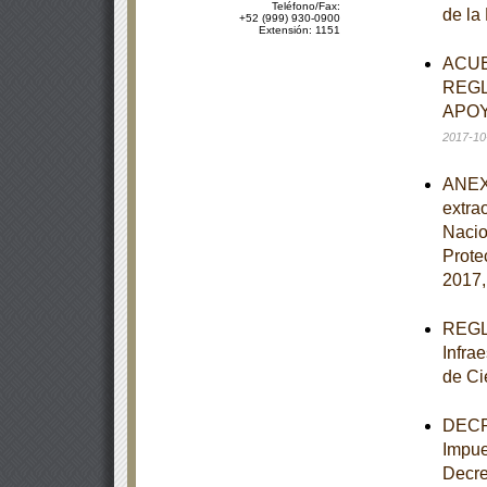
Teléfono/Fax:
de la
+52 (999) 930-0900
Extensión: 1151
ACUE
REGL
APOY
2017-10
ANEXO
extra
Nacio
Prote
2017,
REGLA
Infra
de Ci
DECRE
Impue
Decre