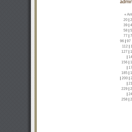
admin
« Ant
20
|
39
|
58
|
77
|
96
|
97
112
|
127
|
|
1
156
|
|
1
185
|
|
200
|
|
2
229
|
|
2
258
|