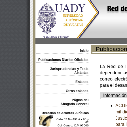
Publicacione
Inicio
Publicaciones Diarios Oficiales
La Red de In
Jurisprudencias y Tesis
dependencia
Aisladas
correo electr
Enlaces
para el desar
Otros enlaces
Información
Página del
Abogado General
ACUER
mil d
Dirección de Asuntos Jurídicos
Justi
Calle 57 No 491 A x 60 y
62
para 
Col. Centro, C.P. 97000