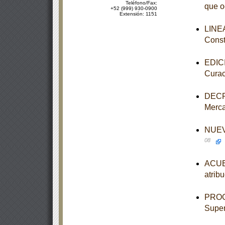
Teléfono/Fax:
que o
+52 (999) 930-0900
Extensión: 1151
LINEA
Const
EDICI
Curac
DECRE
Merca
NUEVO
08
ACUER
atrib
PROGR
Super