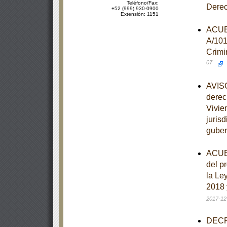
Teléfono/Fax:
Dere
+52 (999) 930-0900
Extensión: 1151
ACUER
A/101
Crimi
07
AVISO
derec
Vivie
juris
guber
ACUER
del p
la Le
2018 
2017-12
DECRE