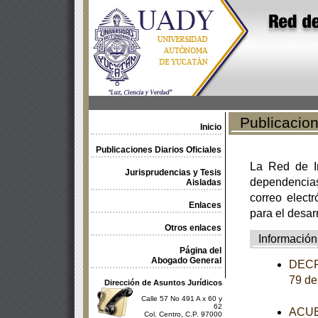
Publicacione
Inicio
Publicaciones Diarios Oficiales
La Red de In
Jurisprudencias y Tesis
dependencia
Aisladas
correo electr
Enlaces
para el desar
Otros enlaces
Información
Página del
Abogado General
DECRE
79 de
Dirección de Asuntos Jurídicos
Calle 57 No 491 A x 60 y
62
ACUER
Col. Centro, C.P. 97000