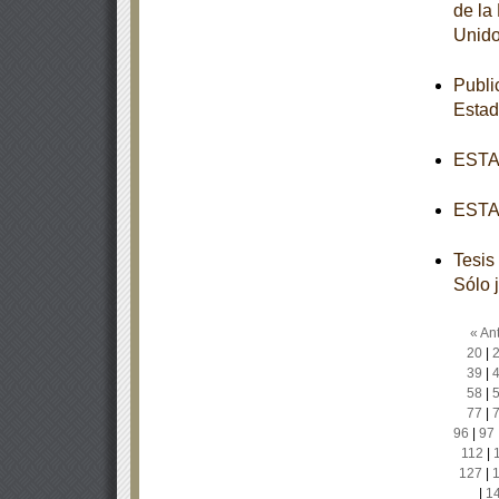
de la
Unido
Publi
Esta
ESTAT
ESTAT
Tesis
Sólo 
« Ant
20
|
39
|
58
|
77
|
96
|
97
112
|
127
|
|
1