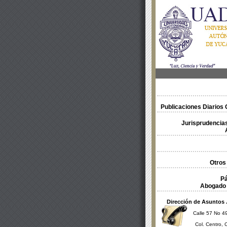
Publicaciones Diarios O
Jurisprudencias
Otros
Pá
Abogado 
Dirección de Asuntos 
Calle 57 No 49
Col. Centro, 