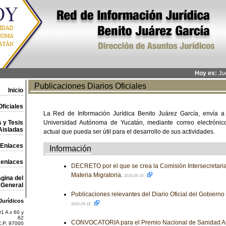
Hoy es:
Jue
Publicaciones Diarios Oficiales
Inicio
ficiales
La Red de Información Jurídica Benito Juárez García, envía a
 y Tesis
Universidad Autónoma de Yucatán, mediante correo electrónico,
Aisladas
actual que pueda ser útil para el desarrollo de sus actividades.
Enlaces
Información
 enlaces
DECRETO por el que se crea la Comisión Intersecretarial
Materia Migratoria.
2019-09-19
gina del
General
Publicaciones relevantes del Diario Oficial del Gobiern
Jurídicos
2019-09-18
1 A x 60 y
62
CONVOCATORIA para el Premio Nacional de Sanidad A
C.P. 97000