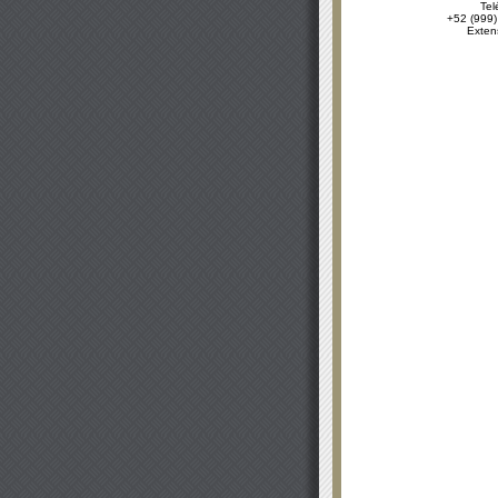
Tel
+52 (999)
Exten