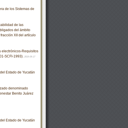
ra de los Sistemas de
abilidad de las
bligados del ámbito
racción XII del artículo
electrónicos-Requisitos
001-SCFI-1993).
2019-09-17
o del Estado de Yucatán
izado denominado
enestar Benito Juárez
o del Estado de Yucatán