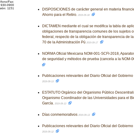
éfono/Fax:
 930-0900
sión: 1151
DISPOSICIONES de carácter general en materia financie
Ahorro para el Retiro.
2019-09-18
DICTAMEN mediante el cual se modifica la tabla de aplic
obligaciones de transparencia comunes de los sujetos o
federal, respecto de la obligación de transparencia de la f
70 de la Administración Pú
2019-09-17
NORMA Oficial Mexicana NOM-001-SCFI-2018, Aparatos 
de seguridad y métodos de prueba (cancela a la NOM-
Publicaciones relevantes del Diario Oficial del Gobiern
2019-09-13
ESTATUTO Orgánico del Organismo Público Descentral
Organismo Coordinador de las Universidades para el Bi
García.
2019-09-13
Días conmemorativos
2019-09-13
Publicaciones relevantes del Diario Oficial del Gobiern
2019-09-12