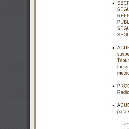
SECR
SEGU
REFR
PÚBL
SEGU
SEGU
ACUER
suspe
Tribun
fuerz
meteo
PROGR
Radio
ACUER
para 
« Ant