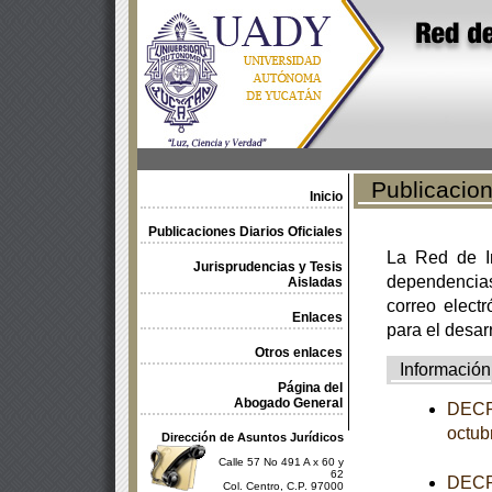
Publicacione
Inicio
Publicaciones Diarios Oficiales
La Red de In
Jurisprudencias y Tesis
dependencia
Aisladas
correo electr
Enlaces
para el desar
Otros enlaces
Información
Página del
Abogado General
DECRE
octub
Dirección de Asuntos Jurídicos
Calle 57 No 491 A x 60 y
62
DECRE
Col. Centro, C.P. 97000