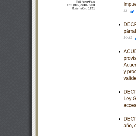
Teléfono/Fax:
Impue
+52 (999) 930-0900
Extensión: 1151
22
DECRE
párra
10-21
ACUER
provis
Acuer
y pro
valide
DECRE
Ley G
acces
DECRE
año, 