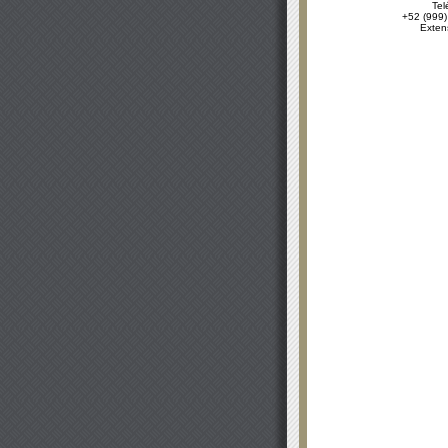
Tel
+52 (999)
Exten