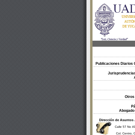
Publicaciones Diarios O
Jurisprudencias
Otros
Pá
Abogado 
Dirección de Asuntos 
Calle 57 No 49
Col. Centro, 