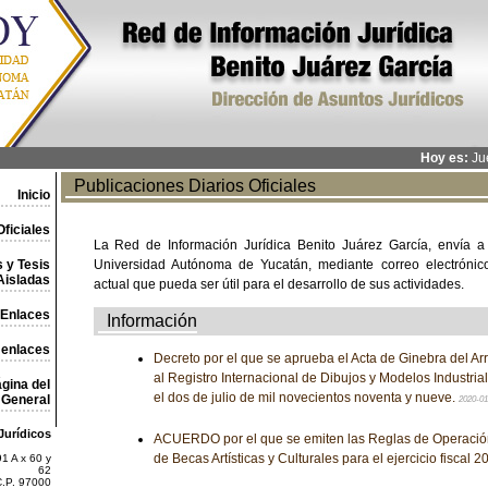
Hoy es:
Jue
Publicaciones Diarios Oficiales
Inicio
ficiales
La Red de Información Jurídica Benito Juárez García, envía a
 y Tesis
Universidad Autónoma de Yucatán, mediante correo electrónico,
Aisladas
actual que pueda ser útil para el desarrollo de sus actividades.
Enlaces
Información
 enlaces
Decreto por el que se aprueba el Acta de Ginebra del Arr
al Registro Internacional de Dibujos y Modelos Industri
gina del
el dos de julio de mil novecientos noventa y nueve.
General
2020-0
Jurídicos
ACUERDO por el que se emiten las Reglas de Operació
de Becas Artísticas y Culturales para el ejercicio fiscal 2
1 A x 60 y
62
C.P. 97000