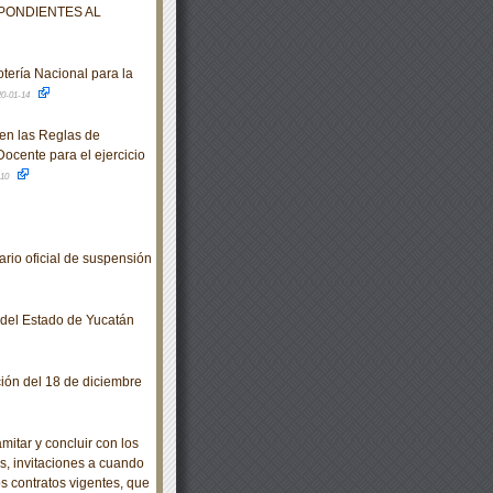
PONDIENTES AL
tería Nacional para la
20-01-14
en las Reglas de
ocente para el ejercicio
-10
io oficial de suspensión
o del Estado de Yucatán
ción del 18 de diciembre
itar y concluir con los
es, invitaciones a cuando
s contratos vigentes, que