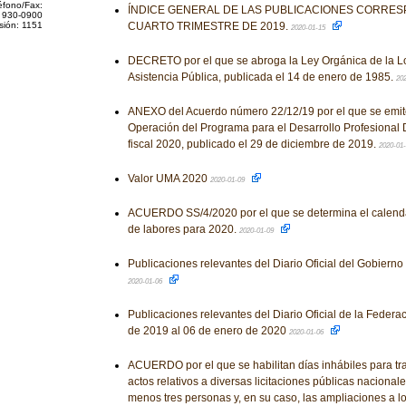
éfono/Fax:
ÍNDICE GENERAL DE LAS PUBLICACIONES CORRES
 930-0900
sión: 1151
CUARTO TRIMESTRE DE 2019.
2020-01-15
DECRETO por el que se abroga la Ley Orgánica de la Lo
Asistencia Pública, publicada el 14 de enero de 1985.
20
ANEXO del Acuerdo número 22/12/19 por el que se emit
Operación del Programa para el Desarrollo Profesional D
fiscal 2020, publicado el 29 de diciembre de 2019.
2020-01
Valor UMA 2020
2020-01-09
ACUERDO SS/4/2020 por el que se determina el calendar
de labores para 2020.
2020-01-09
Publicaciones relevantes del Diario Oficial del Gobiern
2020-01-06
Publicaciones relevantes del Diario Oficial de la Federa
de 2019 al 06 de enero de 2020
2020-01-06
ACUERDO por el que se habilitan días inhábiles para tram
actos relativos a diversas licitaciones públicas nacional
menos tres personas y, en su caso, las ampliaciones a lo