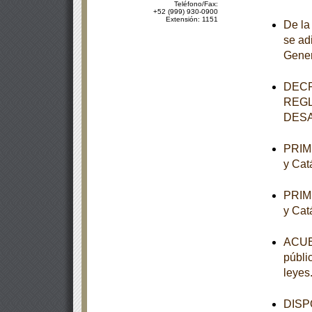
Teléfono/Fax:
+52 (999) 930-0900
Extensión: 1151
De la
se ad
Gener
DECR
REGL
DESA
PRIME
y Cat
PRIME
y Cat
ACUER
públi
leyes
DISPO