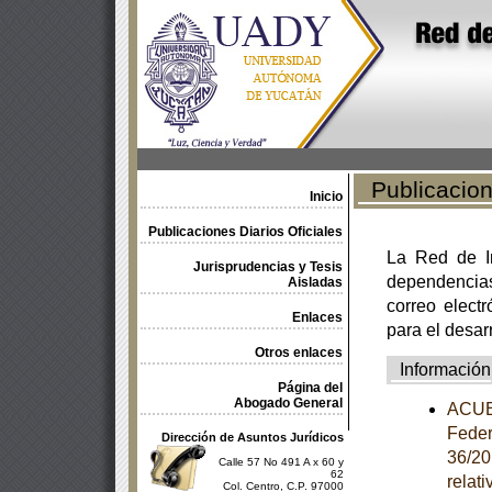
Publicacione
Inicio
Publicaciones Diarios Oficiales
La Red de In
Jurisprudencias y Tesis
dependencia
Aisladas
correo electr
Enlaces
para el desar
Otros enlaces
Información
Página del
Abogado General
ACUER
Feder
Dirección de Asuntos Jurídicos
36/20
Calle 57 No 491 A x 60 y
62
relat
Col. Centro, C.P. 97000