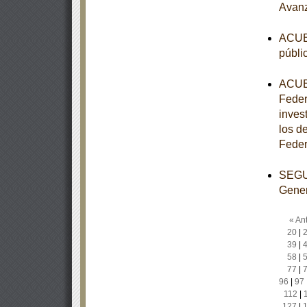
Avan
ACUER
públi
ACUER
Feder
inves
los de
Feder
SEGUN
Gener
« Ant
20
|
39
|
58
|
77
|
96
|
97
112
|
127
|