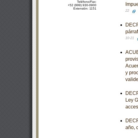
Teléfono/Fax:
Impue
+52 (999) 930-0900
Extensión: 1151
22
DECRE
párra
10-21
ACUER
provis
Acuer
y pro
valide
DECRE
Ley G
acces
DECRE
año, 