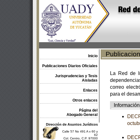
Publicacione
Inicio
Publicaciones Diarios Oficiales
La Red de In
Jurisprudencias y Tesis
dependencia
Aisladas
correo electr
Enlaces
para el desar
Otros enlaces
Información
Página del
Abogado General
DECRE
octub
Dirección de Asuntos Jurídicos
Calle 57 No 491 A x 60 y
62
DECRE
Col. Centro, C.P. 97000