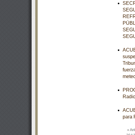
SECR
SEGU
REFR
PÚBL
SEGU
SEGU
ACUER
suspe
Tribun
fuerz
meteo
PROGR
Radio
ACUER
para 
« Ant