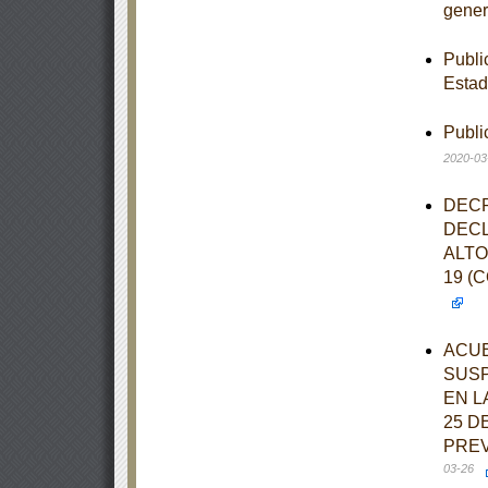
gener
Publi
Estad
Publi
2020-03
DECR
DECL
ALTO
19 (
ACUE
SUSP
EN L
25 D
PREV
03-26