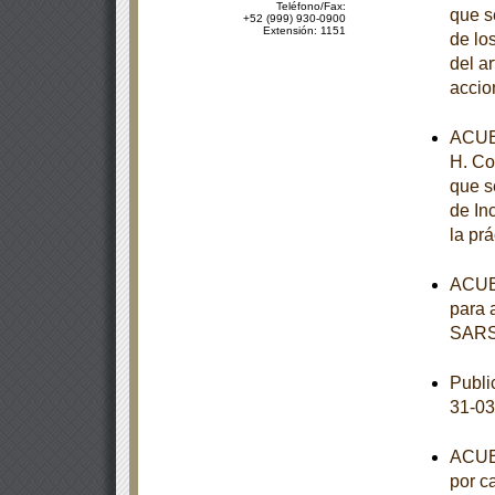
Teléfono/Fax:
que s
+52 (999) 930-0900
Extensión: 1151
de los
del a
accio
ACUE
H. Co
que s
de In
la pr
ACUER
para 
SARS
Publi
31-03
ACUER
por c