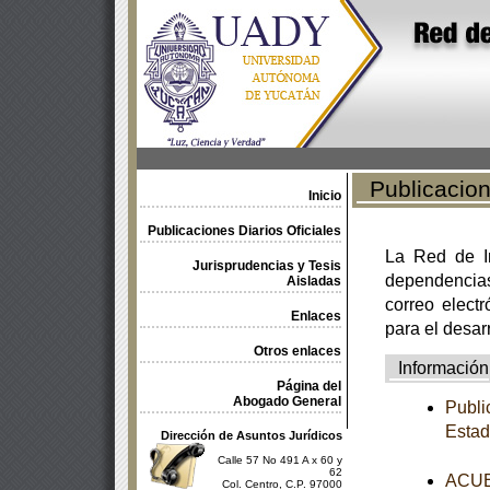
Publicacione
Inicio
Publicaciones Diarios Oficiales
La Red de In
Jurisprudencias y Tesis
dependencia
Aisladas
correo electr
Enlaces
para el desar
Otros enlaces
Información
Página del
Abogado General
Publi
Estad
Dirección de Asuntos Jurídicos
Calle 57 No 491 A x 60 y
62
ACUER
Col. Centro, C.P. 97000