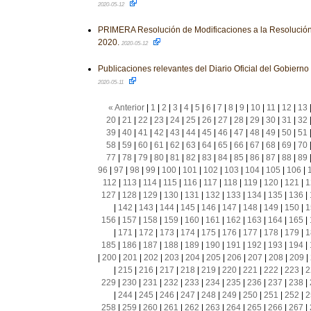
2020-05-12
PRIMERA Resolución de Modificaciones a la Resolución
2020.
2020-05-12
Publicaciones relevantes del Diario Oficial del Gobiern
2020-05-11
« Anterior
|
1
|
2
|
3
|
4
|
5
|
6
|
7
|
8
|
9
|
10
|
11
|
12
|
13
20
|
21
|
22
|
23
|
24
|
25
|
26
|
27
|
28
|
29
|
30
|
31
|
32
39
|
40
|
41
|
42
|
43
|
44
|
45
|
46
|
47
|
48
|
49
|
50
|
51
58
|
59
|
60
|
61
|
62
|
63
|
64
|
65
|
66
|
67
|
68
|
69
|
70
77
|
78
|
79
|
80
|
81
|
82
|
83
|
84
|
85
|
86
|
87
|
88
|
89
96
|
97
|
98
|
99
|
100
|
101
|
102
|
103
|
104
|
105
|
106
|
112
|
113
|
114
|
115
|
116
|
117
|
118
|
119
|
120
|
121
|
1
127
|
128
|
129
|
130
|
131
|
132
|
133
|
134
|
135
|
136
|
|
142
|
143
|
144
|
145
|
146
|
147
|
148
|
149
|
150
|
1
156
|
157
|
158
|
159
|
160
|
161
|
162
|
163
|
164
|
165
|
|
171
|
172
|
173
|
174
|
175
|
176
|
177
|
178
|
179
|
1
185
|
186
|
187
|
188
|
189
|
190
|
191
|
192
|
193
|
194
|
|
200
|
201
|
202
|
203
|
204
|
205
|
206
|
207
|
208
|
209
|
|
215
|
216
|
217
|
218
|
219
|
220
|
221
|
222
|
223
|
2
229
|
230
|
231
|
232
|
233
|
234
|
235
|
236
|
237
|
238
|
|
244
|
245
|
246
|
247
|
248
|
249
|
250
|
251
|
252
|
2
258
|
259
|
260
|
261
|
262
|
263
|
264
|
265
|
266
|
267
|