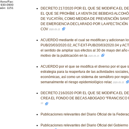
éfono/Fax:
 930-0900
sión: 1151
DECRETO 217/2020 POR EL QUE SE MODIFICA EL D
EL QUE SE PROHÍBE LA VENTA DE BEBIDAS ALCOHÓ
DE YUCATÁN, COMO MEDIDA DE PREVENCIÓN SANIT
DE EMERGENCIA DECLARADO POR LA AFECTACIÓN 
COV
2020-05-15
ACUERDO mediante el cual se modifican y adicionan lo
PUB/20/03/2020.02, ACT-EXT-PUB/20/03/2020.04 y ACT
el sentido de ampliar sus efectos al 30 de mayo del año 
motivo de la publicación en la
2020-05-15
ACUERDO por el que se modifica el diverso por el que 
estrategia para la reapertura de las actividades sociales
económicas, así como un sistema de semáforo por regio
semanalmente el riesgo epidemiológico relac
2020-05-15
DECRETO 216/2020 POR EL QUE SE MODIFICA EL D
CREA EL FONDO DE BECAS ABOGADO "FRANCISCO 
13
Publicaciones relevantes del Diario Oficial de la Federa
Publicaciones relevantes del Diario Oficial del Gobiern