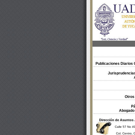
Publicaciones Diarios O
Jurisprudencias
Otros
Pá
Abogado 
Dirección de Asuntos 
Calle 57 No 49
Col. Centro, 