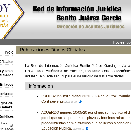
Hoy es:
Jue
Publicaciones Diarios Oficiales
Inicio
ficiales
La Red de Información Jurídica Benito Juárez García, envía a
 y Tesis
Universidad Autónoma de Yucatán, mediante correo electrónico,
Aisladas
actual que pueda ser útil para el desarrollo de sus actividades.
Enlaces
Información
 enlaces
PROGRAMA Institucional 2020-2024 de la Procuraduría 
Contribuyente.
2020-05-19
gina del
General
ACUERDO número 10/05/20 por el que se modifica el d
Jurídicos
por el que se suspenden los plazos y términos relaciona
procedimientos administrativos que se llevan a cabo ant
1 A x 60 y
62
Educación Pública.
2020-05-18
C.P. 97000