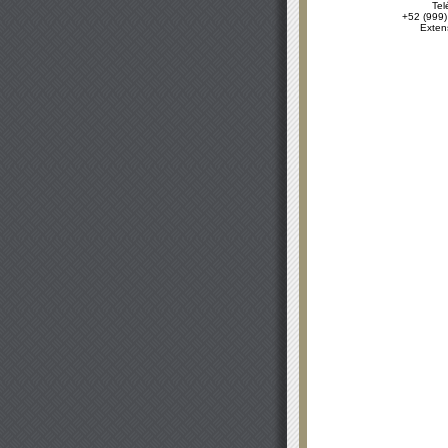
Tel
+52 (999)
Exten