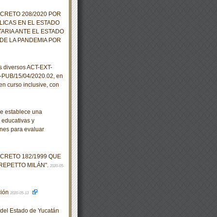
ECRETO 208/2020 POR
LICAS EN EL ESTADO
ARIA ANTE EL ESTADO
DE LA PANDEMIA POR
s diversos ACT-EXT-
-PUB/15/04/2020.02, en
en curso inclusive, con
se establece una
, educativas y
nes para evaluar
ECRETO 182/1999 QUE
REPETTO MILÁN".
2020-05-
ción
2020-05-13
o del Estado de Yucatán