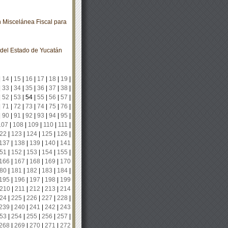
 Miscelánea Fiscal para
o del Estado de Yucatán
|
14
|
15
|
16
|
17
|
18
|
19
|
|
33
|
34
|
35
|
36
|
37
|
38
|
|
52
|
53
|
54
|
55
|
56
|
57
|
|
71
|
72
|
73
|
74
|
75
|
76
|
|
90
|
91
|
92
|
93
|
94
|
95
|
107
|
108
|
109
|
110
|
111
|
22
|
123
|
124
|
125
|
126
|
137
|
138
|
139
|
140
|
141
51
|
152
|
153
|
154
|
155
|
166
|
167
|
168
|
169
|
170
80
|
181
|
182
|
183
|
184
|
195
|
196
|
197
|
198
|
199
210
|
211
|
212
|
213
|
214
24
|
225
|
226
|
227
|
228
|
239
|
240
|
241
|
242
|
243
53
|
254
|
255
|
256
|
257
|
268
|
269
|
270
|
271
|
272