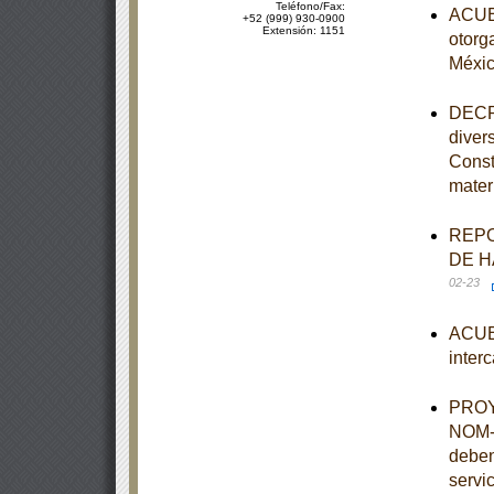
Teléfono/Fax:
ACUER
+52 (999) 930-0900
Extensión: 1151
otorg
Méxi
DECRE
diver
Const
mater
REPO
DE H
02-23
ACUER
inter
PROYE
NOM-0
deben
servi