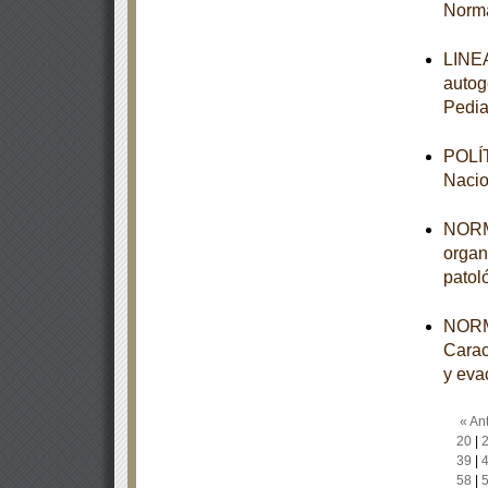
Norma
LINEA
autog
Pedia
POLÍT
Nacio
NORMA
organ
patol
NORM
Carac
y eva
« Ant
20
|
39
|
58
|