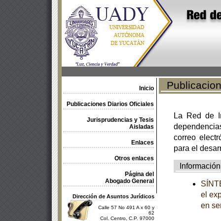
Publicacione
Inicio
Publicaciones Diarios Oficiales
La Red de In
Jurisprudencias y Tesis
dependencia
Aisladas
correo electr
Enlaces
para el desar
Otros enlaces
Información
Página del
Abogado General
SÍNTE
el ex
Dirección de Asuntos Jurídicos
en se
Calle 57 No 491 A x 60 y
62
Col. Centro, C.P. 97000