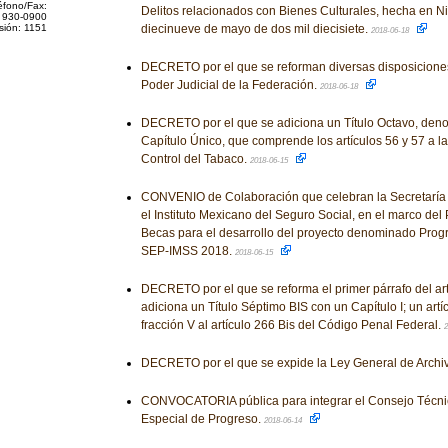
éfono/Fax:
Delitos relacionados con Bienes Culturales, hecha en Nic
 930-0900
sión: 1151
diecinueve de mayo de dos mil diecisiete.
2018-06-18
DECRETO por el que se reforman diversas disposiciones
Poder Judicial de la Federación.
2018-06-18
DECRETO por el que se adiciona un Título Octavo, deno
Capítulo Único, que comprende los artículos 56 y 57 a l
Control del Tabaco.
2018-06-15
CONVENIO de Colaboración que celebran la Secretaría 
el Instituto Mexicano del Seguro Social, en el marco de
Becas para el desarrollo del proyecto denominado Pro
SEP-IMSS 2018.
2018-06-15
DECRETO por el que se reforma el primer párrafo del art
adiciona un Título Séptimo BIS con un Capítulo I; un artí
fracción V al artículo 266 Bis del Código Penal Federal.
2
DECRETO por el que se expide la Ley General de Archi
CONVOCATORIA pública para integrar el Consejo Técni
Especial de Progreso.
2018-06-14