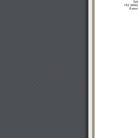
Tel
+52 (999)
Exten