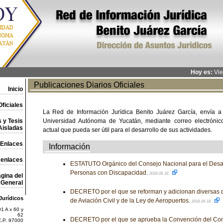
Hoy es:
Vie
Publicaciones Diarios Oficiales
Inicio
ficiales
La Red de Información Jurídica Benito Juárez García, envía a
 y Tesis
Universidad Autónoma de Yucatán, mediante correo electrónico,
Aisladas
actual que pueda ser útil para el desarrollo de sus actividades.
Enlaces
Información
 enlaces
ESTATUTO Orgánico del Consejo Nacional para el Desarro
Personas con Discapacidad.
2018-06-18
gina del
General
DECRETO por el que se reforman y adicionan diversas d
Jurídicos
de Aviación Civil y de la Ley de Aeropuertos.
2018-06-18
1 A x 60 y
62
DECRETO por el que se aprueba la Convención del Con
C.P. 97000