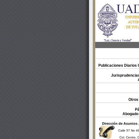
Publicaciones Diarios O
Jurisprudencias
Otros
Pá
Abogado 
Dirección de Asuntos 
Calle 57 No 49
Col. Centro, 