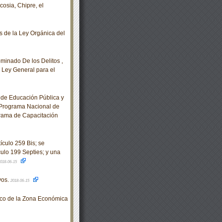
osia, Chipre, el
 de la Ley Orgánica del
minado De los Delitos ,
a Ley General para el
de Educación Pública y
l Programa Nacional de
grama de Capacitación
ículo 259 Bis; se
culo 199 Septies; y una
018-06-15
vos.
2018-06-15
co de la Zona Económica