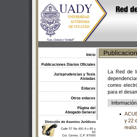
Publicacione
Inicio
Publicaciones Diarios Oficiales
La Red de In
Jurisprudencias y Tesis
dependencia
Aisladas
correo electr
Enlaces
para el desar
Otros enlaces
Información
Página del
Abogado General
ACUER
y 22 
Dirección de Asuntos Jurídicos
reali
Calle 57 No 491 A x 60 y
62
Col. Centro, C.P. 97000