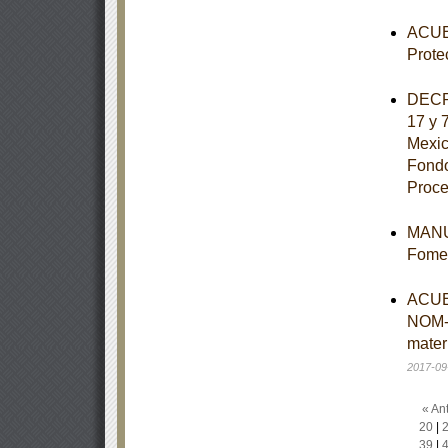
ACUER
Prote
DECRE
17 y 
Mexic
Fondo
Proce
MANUA
Fomen
ACUER
NOM-
mater
2017-09
« Ant
20
|
39
|