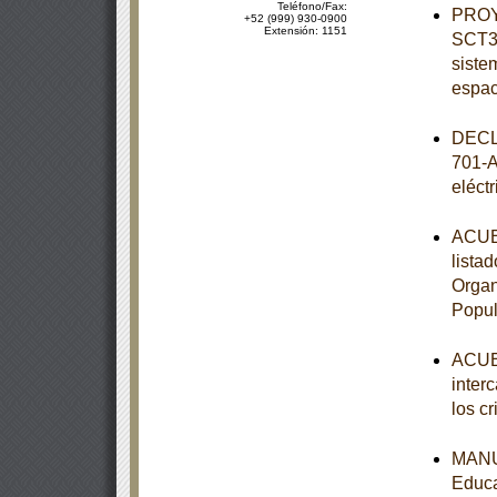
Teléfono/Fax:
PROY
+52 (999) 930-0900
Extensión: 1151
SCT3-
siste
espac
DECL
701-A
eléct
ACUER
lista
Organ
Popul
ACUER
inter
los c
MANUA
Educa