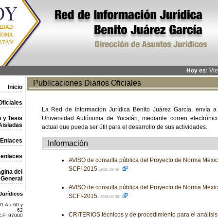
Hoy es:
Vie
Publicaciones Diarios Oficiales
Inicio
ficiales
La Red de Información Jurídica Benito Juárez García, envía a
 y Tesis
Universidad Autónoma de Yucatán, mediante correo electrónico,
Aisladas
actual que pueda ser útil para el desarrollo de sus actividades.
Enlaces
Información
 enlaces
AVISO de consulta pública del Proyecto de Norma Me
SCFI-2015.
2016-09-06
gina del
General
AVISO de consulta pública del Proyecto de Norma Me
Jurídicos
SCFI-2015.
2016-09-06
1 A x 60 y
62
CRITERIOS técnicos y de procedimiento para el análisis
C.P. 97000