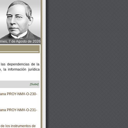
rnes, 7 de Agosto de 2026
 las dependencias de la
 la información jurídica
[Subir]
xicana PROY-NMX-O-230-
xicana PROY-NMX-O-231-
 de los instrumentos de