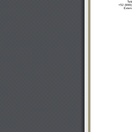
Tel
+52 (999)
Exten