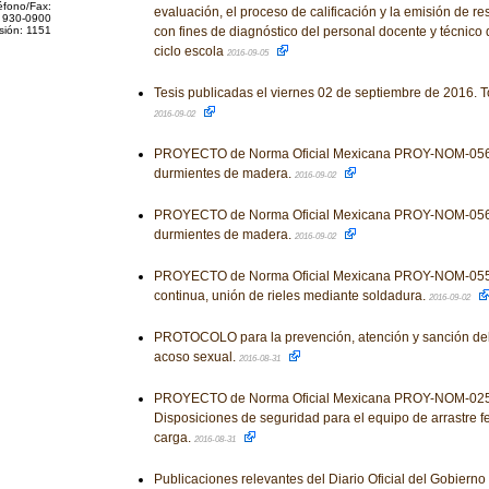
éfono/Fax:
evaluación, el proceso de calificación y la emisión de re
 930-0900
sión: 1151
con fines de diagnóstico del personal docente y técnico
ciclo escola
2016-09-05
Tesis publicadas el viernes 02 de septiembre de 2016. T
2016-09-02
PROYECTO de Norma Oficial Mexicana PROY-NOM-056
durmientes de madera.
2016-09-02
PROYECTO de Norma Oficial Mexicana PROY-NOM-056
durmientes de madera.
2016-09-02
PROYECTO de Norma Oficial Mexicana PROY-NOM-055-
continua, unión de rieles mediante soldadura.
2016-09-02
PROTOCOLO para la prevención, atención y sanción del
acoso sexual.
2016-08-31
PROYECTO de Norma Oficial Mexicana PROY-NOM-02
Disposiciones de seguridad para el equipo de arrastre fer
carga.
2016-08-31
Publicaciones relevantes del Diario Oficial del Gobiern