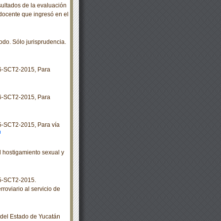
sultados de la evaluación
 docente que ingresó en el
odo. Sólo jurisprudencia.
-SCT2-2015, Para
-SCT2-2015, Para
SCT2-2015, Para vía
 hostigamiento sexual y
5-SCT2-2015.
roviario al servicio de
o del Estado de Yucatán