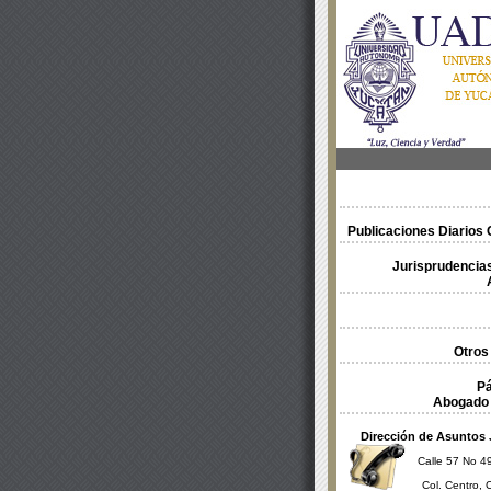
Publicaciones Diarios O
Jurisprudencias
Otros
Pá
Abogado 
Dirección de Asuntos 
Calle 57 No 49
Col. Centro, 