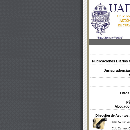
Publicaciones Diarios O
Jurisprudencias
Otros
Pá
Abogado 
Dirección de Asuntos 
Calle 57 No 49
Col. Centro, 