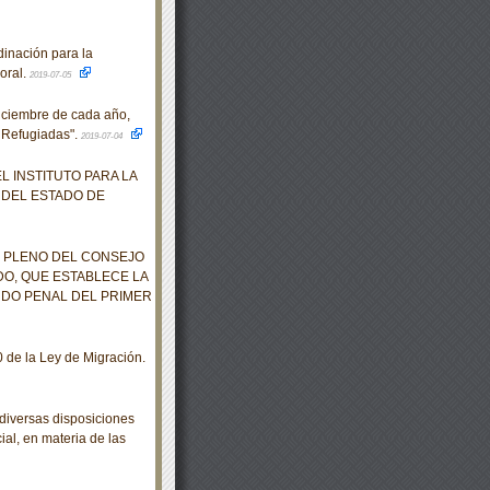
inación para la
oral.
2019-07-05
iciembre de cada año,
 Refugiadas".
2019-07-04
L INSTITUTO PARA LA
 DEL ESTADO DE
 PLENO DEL CONSEJO
DO, QUE ESTABLECE LA
DO PENAL DEL PRIMER
 de la Ley de Migración.
diversas disposiciones
ial, en materia de las