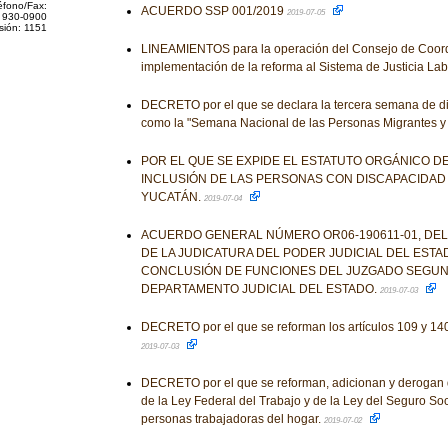
éfono/Fax:
ACUERDO SSP 001/2019
2019-07-05
 930-0900
sión: 1151
LINEAMIENTOS para la operación del Consejo de Coord
implementación de la reforma al Sistema de Justicia Lab
DECRETO por el que se declara la tercera semana de d
como la "Semana Nacional de las Personas Migrantes y
POR EL QUE SE EXPIDE EL ESTATUTO ORGÁNICO DE
INCLUSIÓN DE LAS PERSONAS CON DISCAPACIDAD
YUCATÁN.
2019-07-04
ACUERDO GENERAL NÚMERO OR06-190611-01, DEL
DE LA JUDICATURA DEL PODER JUDICIAL DEL ESTA
CONCLUSIÓN DE FUNCIONES DEL JUZGADO SEGUN
DEPARTAMENTO JUDICIAL DEL ESTADO.
2019-07-03
DECRETO por el que se reforman los artículos 109 y 140
2019-07-03
DECRETO por el que se reforman, adicionan y derogan 
de la Ley Federal del Trabajo y de la Ley del Seguro Soc
personas trabajadoras del hogar.
2019-07-02