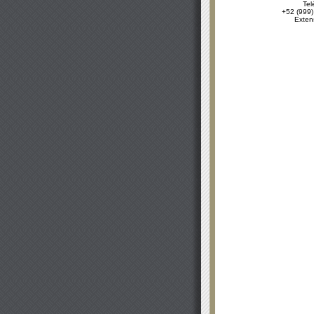
Tel
+52 (999)
Exten