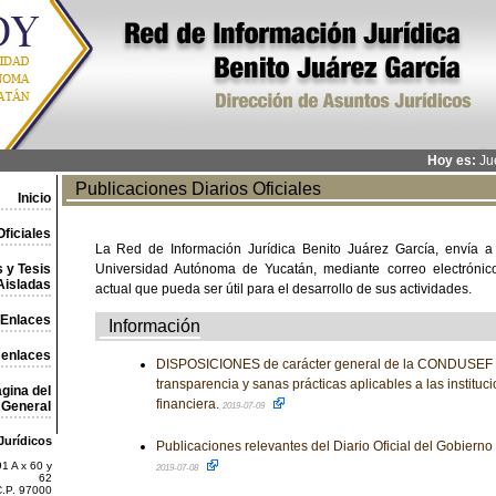
Hoy es:
Jue
Publicaciones Diarios Oficiales
Inicio
ficiales
La Red de Información Jurídica Benito Juárez García, envía a
 y Tesis
Universidad Autónoma de Yucatán, mediante correo electrónico,
Aisladas
actual que pueda ser útil para el desarrollo de sus actividades.
Enlaces
Información
 enlaces
DISPOSICIONES de carácter general de la CONDUSEF 
transparencia y sanas prácticas aplicables a las instituc
gina del
financiera.
General
2019-07-09
Jurídicos
Publicaciones relevantes del Diario Oficial del Gobiern
1 A x 60 y
2019-07-08
62
C.P. 97000