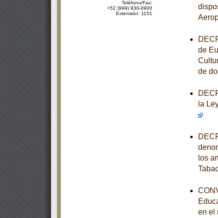
Teléfono/Fax:
dispo
+52 (999) 930-0900
Extensión: 1151
Aerop
DECRE
de Eu
Cultu
de do
DECRE
la Le
DECRE
denom
los ar
Taba
CONVE
Educa
en el