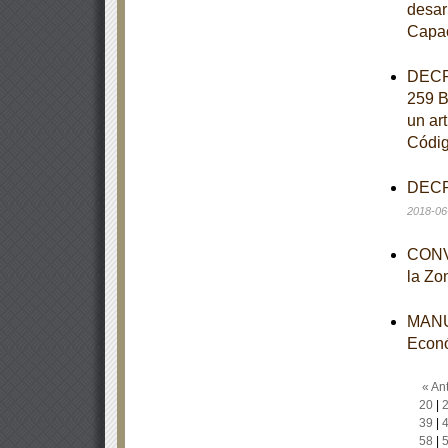
desar
Capac
DECRE
259 B
un art
Códig
DECRE
2018-06
CONVO
la Zo
MANUA
Econ
« Ant
20
|
39
|
58
|