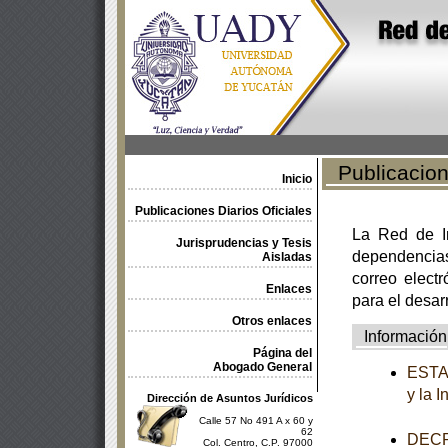
Publicacione
Inicio
Publicaciones Diarios Oficiales
La Red de In
Jurisprudencias y Tesis
dependencia
Aisladas
correo electr
Enlaces
para el desar
Otros enlaces
Información
Página del
Abogado General
ESTAT
y la 
Dirección de Asuntos Jurídicos
Calle 57 No 491 A x 60 y
62
DECRE
Col. Centro, C.P. 97000