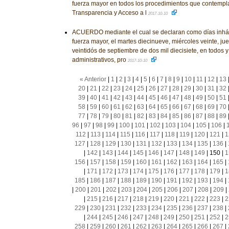
fuerza mayor en todos los procedimientos que contempl
Transparencia y Acceso a l
2017-10-10
ACUERDO mediante el cual se declaran como días inháb
fuerza mayor, el martes diecinueve, miércoles veinte, jue
veintidós de septiembre de dos mil diecisiete, en todos y
administrativos, pro
2017-10-10
« Anterior
|
1
|
2
|
3
|
4
|
5
|
6
|
7
|
8
|
9
|
10
|
11
|
12
|
13
20
|
21
|
22
|
23
|
24
|
25
|
26
|
27
|
28
|
29
|
30
|
31
|
32
39
|
40
|
41
|
42
|
43
|
44
|
45
|
46
|
47
|
48
|
49
|
50
|
51
58
|
59
|
60
|
61
|
62
|
63
|
64
|
65
|
66
|
67
|
68
|
69
|
70
77
|
78
|
79
|
80
|
81
|
82
|
83
|
84
|
85
|
86
|
87
|
88
|
89
96
|
97
|
98
|
99
|
100
|
101
|
102
|
103
|
104
|
105
|
106
|
112
|
113
|
114
|
115
|
116
|
117
|
118
|
119
|
120
|
121
|
1
127
|
128
|
129
|
130
|
131
|
132
|
133
|
134
|
135
|
136
|
|
142
|
143
|
144
|
145
|
146
|
147
|
148
|
149
|
150
|
1
156
|
157
|
158
|
159
|
160
|
161
|
162
|
163
|
164
|
165
|
|
171
|
172
|
173
|
174
|
175
|
176
|
177
|
178
|
179
|
1
185
|
186
|
187
|
188
|
189
|
190
|
191
|
192
|
193
|
194
|
|
200
|
201
|
202
|
203
|
204
|
205
|
206
|
207
|
208
|
209
|
|
215
|
216
|
217
|
218
|
219
|
220
|
221
|
222
|
223
|
2
229
|
230
|
231
|
232
|
233
|
234
|
235
|
236
|
237
|
238
|
|
244
|
245
|
246
|
247
|
248
|
249
|
250
|
251
|
252
|
2
258
|
259
|
260
|
261
|
262
|
263
|
264
|
265
|
266
|
267
|