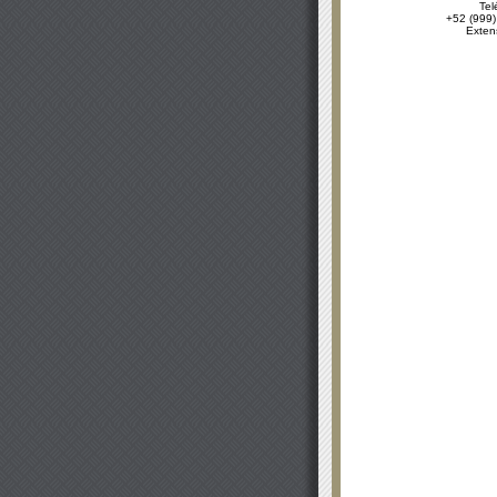
Tel
+52 (999)
Exten