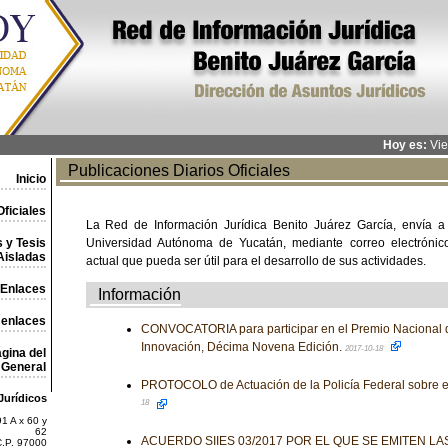
Hoy es:
Vie
Publicaciones Diarios Oficiales
Inicio
ficiales
La Red de Información Jurídica Benito Juárez García, envía a
 y Tesis
Universidad Autónoma de Yucatán, mediante correo electrónico,
Aisladas
actual que pueda ser útil para el desarrollo de sus actividades.
Enlaces
Información
 enlaces
CONVOCATORIA para participar en el Premio Nacional 
Innovación, Décima Novena Edición.
2017-10-18
gina del
General
PROTOCOLO de Actuación de la Policía Federal sobre e
Jurídicos
18
1 A x 60 y
62
ACUERDO SIIES 03/2017 POR EL QUE SE EMITEN L
C.P. 97000