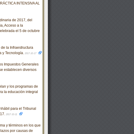
ÁCTICA INTENSIVA AL
dinaria de 2017, del
a, Acceso a la
elebrada el 5 de octubre
e la Infraestructura
a y Tecnología.
2017-10-17
los Impuestos Generales
 se establecen diversos
lan y los programas de
ra la educación integral
ábil para el Tribunal
017.
2017-10-11
ma y términos en los que
plazos por causas de