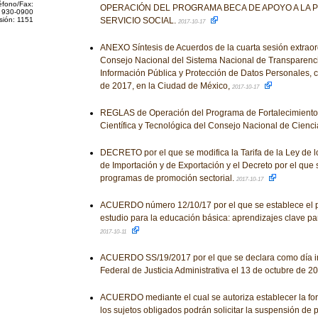
éfono/Fax:
OPERACIÓN DEL PROGRAMA BECA DE APOYO A LA PR
 930-0900
sión: 1151
SERVICIO SOCIAL.
2017-10-17
ANEXO Síntesis de Acuerdos de la cuarta sesión extraor
Consejo Nacional del Sistema Nacional de Transparenci
Información Pública y Protección de Datos Personales, c
de 2017, en la Ciudad de México,
2017-10-17
REGLAS de Operación del Programa de Fortalecimiento d
Científica y Tecnológica del Consejo Nacional de Cienci
DECRETO por el que se modifica la Tarifa de la Ley de 
de Importación y de Exportación y el Decreto por el que
programas de promoción sectorial.
2017-10-17
ACUERDO número 12/10/17 por el que se establece el p
estudio para la educación básica: aprendizajes clave pa
2017-10-11
ACUERDO SS/19/2017 por el que se declara como día inh
Federal de Justicia Administrativa el 13 de octubre de 2
ACUERDO mediante el cual se autoriza establecer la for
los sujetos obligados podrán solicitar la suspensión de 