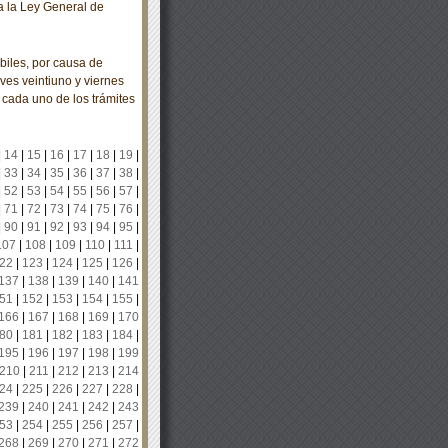
a la Ley General de
iles, por causa de
ves veintiuno y viernes
 cada uno de los trámites
|
14
|
15
|
16
|
17
|
18
|
19
|
|
33
|
34
|
35
|
36
|
37
|
38
|
|
52
|
53
|
54
|
55
|
56
|
57
|
|
71
|
72
|
73
|
74
|
75
|
76
|
|
90
|
91
|
92
|
93
|
94
|
95
|
107
|
108
|
109
|
110
|
111
|
22
|
123
|
124
|
125
|
126
|
137
|
138
|
139
|
140
|
141
51
|
152
|
153
|
154
|
155
|
166
|
167
|
168
|
169
|
170
80
|
181
|
182
|
183
|
184
|
195
|
196
|
197
|
198
|
199
210
|
211
|
212
|
213
|
214
24
|
225
|
226
|
227
|
228
|
239
|
240
|
241
|
242
|
243
53
|
254
|
255
|
256
|
257
|
268
|
269
|
270
|
271
|
272