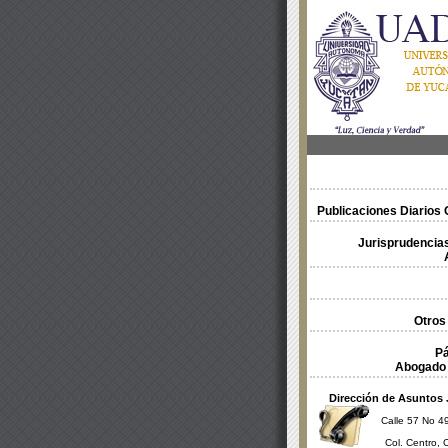
Publicaciones Diarios O
Jurisprudencias
Otros
Pá
Abogado 
Dirección de Asuntos 
Calle 57 No 49
Col. Centro, 