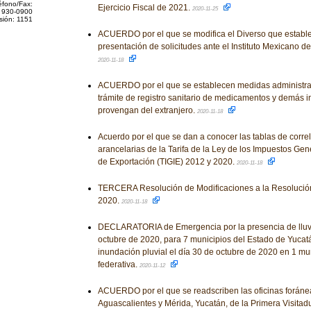
éfono/Fax:
Ejercicio Fiscal de 2021.
2020-11-25
 930-0900
sión: 1151
ACUERDO por el que se modifica el Diverso que estable
presentación de solicitudes ante el Instituto Mexicano de
2020-11-18
ACUERDO por el que se establecen medidas administrati
trámite de registro sanitario de medicamentos y demás 
provengan del extranjero.
2020-11-18
Acuerdo por el que se dan a conocer las tablas de correl
arancelarias de la Tarifa de la Ley de los Impuestos Gen
de Exportación (TIGIE) 2012 y 2020.
2020-11-18
TERCERA Resolución de Modificaciones a la Resolución
2020.
2020-11-18
DECLARATORIA de Emergencia por la presencia de lluvi
octubre de 2020, para 7 municipios del Estado de Yucat
inundación pluvial el día 30 de octubre de 2020 en 1 mu
federativa.
2020-11-12
ACUERDO por el que se readscriben las oficinas foráne
Aguascalientes y Mérida, Yucatán, de la Primera Visitadu