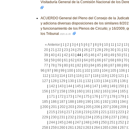
Visitaduría General de la Comisión Nacional de los D
ACUERDO General del Pleno del Consejo de la Judicatu
y adiciona diversas disposiciones de los similares 8/2015,
y funcionamiento de los Plenos de Circuito; y 16/2009, 
los Tribunal
2020-11-06
« Anterior
|
1
|
2
|
3
|
4
|
5
|
6
|
7
|
8
|
9
|
10
|
11
|
12
|
13
20
|
21
|
22
|
23
|
24
|
25
|
26
|
27
|
28
|
29
|
30
|
31
|
32
39
|
40
|
41
|
42
|
43
|
44
|
45
|
46
|
47
|
48
|
49
|
50
|
51
58
|
59
|
60
|
61
|
62
|
63
|
64
|
65
|
66
|
67
|
68
|
69
|
70
77
|
78
|
79
|
80
|
81
|
82
|
83
|
84
|
85
|
86
|
87
|
88
|
89
96
|
97
|
98
|
99
|
100
|
101
|
102
|
103
|
104
|
105
|
106
|
112
|
113
|
114
|
115
|
116
|
117
|
118
|
119
|
120
|
121
|
1
127
|
128
|
129
|
130
|
131
|
132
|
133
|
134
|
135
|
136
|
|
142
|
143
|
144
|
145
|
146
|
147
|
148
|
149
|
150
|
1
156
|
157
|
158
|
159
|
160
|
161
|
162
|
163
|
164
|
165
|
|
171
|
172
|
173
|
174
|
175
|
176
|
177
|
178
|
179
|
1
185
|
186
|
187
|
188
|
189
|
190
|
191
|
192
|
193
|
194
|
|
200
|
201
|
202
|
203
|
204
|
205
|
206
|
207
|
208
|
209
|
|
215
|
216
|
217
|
218
|
219
|
220
|
221
|
222
|
223
|
2
229
|
230
|
231
|
232
|
233
|
234
|
235
|
236
|
237
|
238
|
|
244
|
245
|
246
|
247
|
248
|
249
|
250
|
251
|
252
|
2
258
|
259
|
260
|
261
|
262
|
263
|
264
|
265
|
266
|
267
|