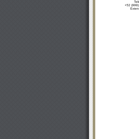
Tel
+52 (999)
Exten