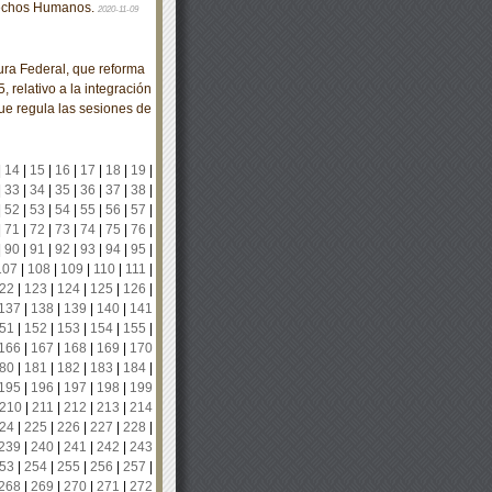
erechos Humanos.
2020-11-09
ra Federal, que reforma
 relativo a la integración
que regula las sesiones de
|
14
|
15
|
16
|
17
|
18
|
19
|
|
33
|
34
|
35
|
36
|
37
|
38
|
|
52
|
53
|
54
|
55
|
56
|
57
|
|
71
|
72
|
73
|
74
|
75
|
76
|
|
90
|
91
|
92
|
93
|
94
|
95
|
107
|
108
|
109
|
110
|
111
|
22
|
123
|
124
|
125
|
126
|
137
|
138
|
139
|
140
|
141
51
|
152
|
153
|
154
|
155
|
166
|
167
|
168
|
169
|
170
80
|
181
|
182
|
183
|
184
|
195
|
196
|
197
|
198
|
199
210
|
211
|
212
|
213
|
214
24
|
225
|
226
|
227
|
228
|
239
|
240
|
241
|
242
|
243
53
|
254
|
255
|
256
|
257
|
268
|
269
|
270
|
271
|
272