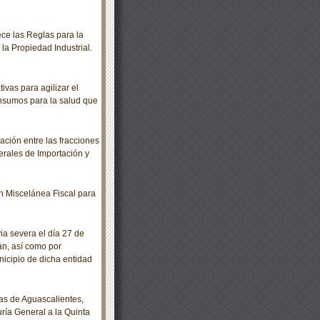
ce las Reglas para la
 la Propiedad Industrial.
vas para agilizar el
insumos para la salud que
ación entre las fracciones
erales de Importación y
 Miscelánea Fiscal para
a severa el día 27 de
án, así como por
nicipio de dicha entidad
as de Aguascalientes,
ría General a la Quinta