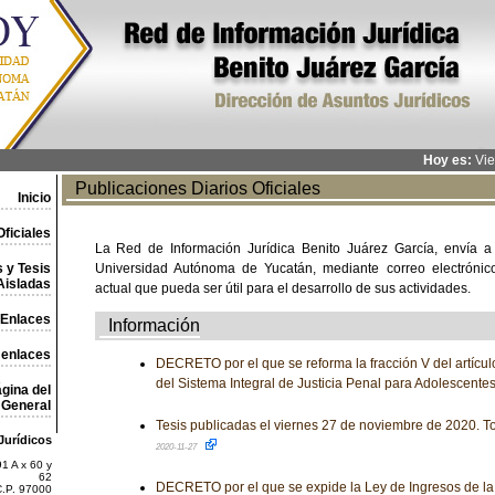
Hoy es:
Vie
Publicaciones Diarios Oficiales
Inicio
ficiales
La Red de Información Jurídica Benito Juárez García, envía a
 y Tesis
Universidad Autónoma de Yucatán, mediante correo electrónico,
Aisladas
actual que pueda ser útil para el desarrollo de sus actividades.
Enlaces
Información
 enlaces
DECRETO por el que se reforma la fracción V del artícul
del Sistema Integral de Justicia Penal para Adolescente
gina del
General
Tesis publicadas el viernes 27 de noviembre de 2020. To
Jurídicos
2020-11-27
1 A x 60 y
62
DECRETO por el que se expide la Ley de Ingresos de la
C.P. 97000