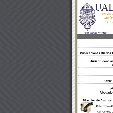
Publicaciones Diarios O
Jurisprudencias
Otros
Pá
Abogado 
Dirección de Asuntos 
Calle 57 No 49
Col. Centro, 