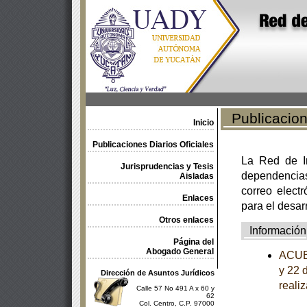
Publicacione
Inicio
Publicaciones Diarios Oficiales
La Red de In
Jurisprudencias y Tesis
dependencia
Aisladas
correo electr
Enlaces
para el desar
Otros enlaces
Información
Página del
Abogado General
ACUER
y 22 
Dirección de Asuntos Jurídicos
reali
Calle 57 No 491 A x 60 y
62
Col. Centro, C.P. 97000