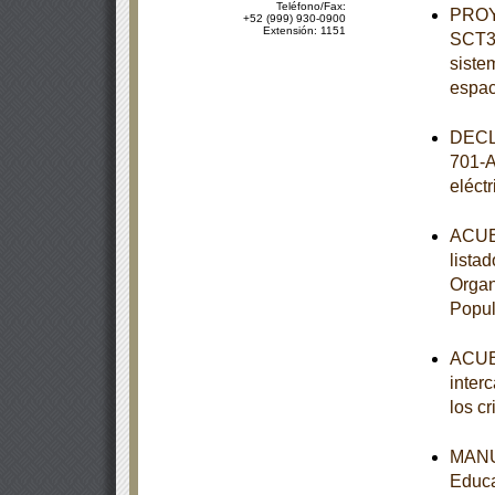
Teléfono/Fax:
PROY
+52 (999) 930-0900
Extensión: 1151
SCT3-
siste
espac
DECL
701-A
eléct
ACUER
lista
Organ
Popul
ACUER
inter
los c
MANUA
Educa