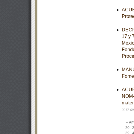
ACUER
Prote
DECRE
17 y 
Mexic
Fondo
Proce
MANUA
Fomen
ACUER
NOM-
mater
2017-09
« Ant
20
|
39
|