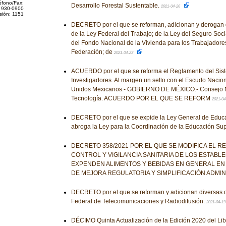
éfono/Fax:
Desarrollo Forestal Sustentable.
2021-04-26
 930-0900
sión: 1151
DECRETO por el que se reforman, adicionan y derogan 
de la Ley Federal del Trabajo; de la Ley del Seguro Social
del Fondo Nacional de la Vivienda para los Trabajadores
Federación; de
2021-04-23
ACUERDO por el que se reforma el Reglamento del Sis
Investigadores. Al margen un sello con el Escudo Nacion
Unidos Mexicanos.- GOBIERNO DE MÉXICO.- Consejo Na
Tecnología. ACUERDO POR EL QUE SE REFORM
2021-04
DECRETO por el que se expide la Ley General de Educa
abroga la Ley para la Coordinación de la Educación Sup
DECRETO 358/2021 POR EL QUE SE MODIFICA EL 
CONTROL Y VIGILANCIA SANITARIA DE LOS ESTABL
EXPENDEN ALIMENTOS Y BEBIDAS EN GENERAL EN 
DE MEJORA REGULATORIA Y SIMPLIFICACIÓN ADMIN
DECRETO por el que se reforman y adicionan diversas d
Federal de Telecomunicaciones y Radiodifusión.
2021-04-1
DÉCIMO Quinta Actualización de la Edición 2020 del Li