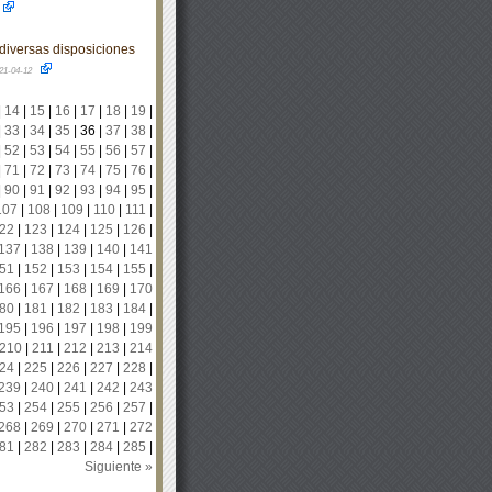
diversas disposiciones
21-04-12
|
14
|
15
|
16
|
17
|
18
|
19
|
|
33
|
34
|
35
|
36
|
37
|
38
|
|
52
|
53
|
54
|
55
|
56
|
57
|
|
71
|
72
|
73
|
74
|
75
|
76
|
|
90
|
91
|
92
|
93
|
94
|
95
|
107
|
108
|
109
|
110
|
111
|
22
|
123
|
124
|
125
|
126
|
137
|
138
|
139
|
140
|
141
51
|
152
|
153
|
154
|
155
|
166
|
167
|
168
|
169
|
170
80
|
181
|
182
|
183
|
184
|
195
|
196
|
197
|
198
|
199
210
|
211
|
212
|
213
|
214
24
|
225
|
226
|
227
|
228
|
239
|
240
|
241
|
242
|
243
53
|
254
|
255
|
256
|
257
|
268
|
269
|
270
|
271
|
272
81
|
282
|
283
|
284
|
285
|
Siguiente »