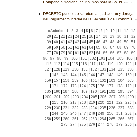
Compendio Nacional de Insumos para la Salud.
2021-04-12
DECRETO por el que se reforman, adicionan y derogan 
del Reglamento Interior de la Secretaría de Economía.
20
« Anterior
|
1
|
2
|
3
|
4
|
5
|
6
|
7
|
8
|
9
|
10
|
11
|
12
|
13
20
|
21
|
22
|
23
|
24
|
25
|
26
|
27
|
28
|
29
|
30
|
31
|
32
39
|
40
|
41
|
42
|
43
|
44
|
45
|
46
|
47
|
48
|
49
|
50
|
51
58
|
59
|
60
|
61
|
62
|
63
|
64
|
65
|
66
|
67
|
68
|
69
|
70
77
|
78
|
79
|
80
|
81
|
82
|
83
|
84
|
85
|
86
|
87
|
88
|
89
96
|
97
|
98
|
99
|
100
|
101
|
102
|
103
|
104
|
105
|
106
|
112
|
113
|
114
|
115
|
116
|
117
|
118
|
119
|
120
|
121
|
1
127
|
128
|
129
|
130
|
131
|
132
|
133
|
134
|
135
|
136
|
|
142
|
143
|
144
|
145
|
146
|
147
|
148
|
149
|
150
|
1
156
|
157
|
158
|
159
|
160
|
161
|
162
|
163
|
164
|
165
|
|
171
|
172
|
173
|
174
|
175
|
176
|
177
|
178
|
179
|
1
185
|
186
|
187
|
188
|
189
|
190
|
191
|
192
|
193
|
194
|
|
200
|
201
|
202
|
203
|
204
|
205
|
206
|
207
|
208
|
209
|
|
215
|
216
|
217
|
218
|
219
|
220
|
221
|
222
|
223
|
2
229
|
230
|
231
|
232
|
233
|
234
|
235
|
236
|
237
|
238
|
|
244
|
245
|
246
|
247
|
248
|
249
|
250
|
251
|
252
|
2
258
|
259
|
260
|
261
|
262
|
263
|
264
|
265
|
266
|
267
|
|
273
|
274
|
275
|
276
|
277
|
278
|
279
|
280
|
2