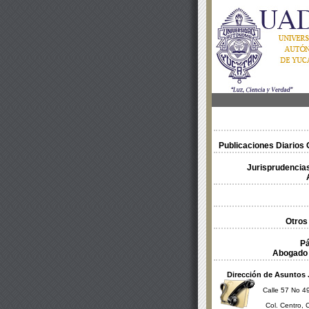
Publicaciones Diarios O
Jurisprudencias
Otros
Pá
Abogado 
Dirección de Asuntos 
Calle 57 No 49
Col. Centro, 