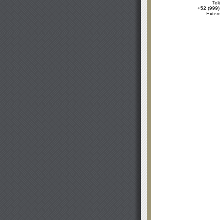
Tel
+52 (999)
Exten