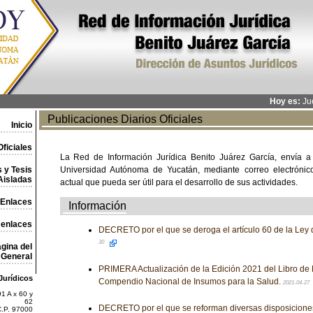
Hoy es:
Jue
Publicaciones Diarios Oficiales
Inicio
ficiales
La Red de Información Jurídica Benito Juárez García, envía a
 y Tesis
Universidad Autónoma de Yucatán, mediante correo electrónico,
Aisladas
actual que pueda ser útil para el desarrollo de sus actividades.
Enlaces
Información
 enlaces
DECRETO por el que se deroga el artículo 60 de la Ley de
30
gina del
General
PRIMERA Actualización de la Edición 2021 del Libro de 
Jurídicos
Compendio Nacional de Insumos para la Salud.
2021-04-27
1 A x 60 y
62
DECRETO por el que se reforman diversas disposiciones
C.P. 97000