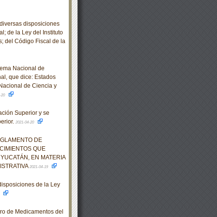
diversas disposiciones
; de la Ley del Instituto
; del Código Fiscal de la
tema Nacional de
al, que dice: Estados
cional de Ciencia y
-20
ción Superior y se
erior.
2021-04-20
REGLAMENTO DE
ECIMIENTOS QUE
YUCATÁN, EN MATERIA
ISTRATIVA
2021-04-19
isposiciones de la Ley
9
bro de Medicamentos del