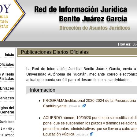
Hoy es:
Jue
Publicaciones Diarios Oficiales
Inicio
ficiales
La Red de Información Jurídica Benito Juárez García, envía a
 y Tesis
Universidad Autónoma de Yucatán, mediante correo electrónico,
Aisladas
actual que pueda ser útil para el desarrollo de sus actividades.
Enlaces
Información
 enlaces
PROGRAMA Institucional 2020-2024 de la Procuraduría 
Contribuyente.
2020-05-19
gina del
General
ACUERDO número 10/05/20 por el que se modifica el d
Jurídicos
por el que se suspenden los plazos y términos relaciona
procedimientos administrativos que se llevan a cabo ant
1 A x 60 y
62
Educación Pública.
2020-05-18
C.P. 97000