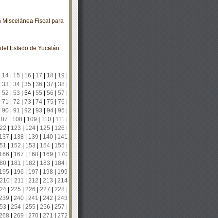
 Miscelánea Fiscal para
o del Estado de Yucatán
|
14
|
15
|
16
|
17
|
18
|
19
|
|
33
|
34
|
35
|
36
|
37
|
38
|
|
52
|
53
|
54
|
55
|
56
|
57
|
|
71
|
72
|
73
|
74
|
75
|
76
|
|
90
|
91
|
92
|
93
|
94
|
95
|
107
|
108
|
109
|
110
|
111
|
22
|
123
|
124
|
125
|
126
|
137
|
138
|
139
|
140
|
141
51
|
152
|
153
|
154
|
155
|
166
|
167
|
168
|
169
|
170
80
|
181
|
182
|
183
|
184
|
195
|
196
|
197
|
198
|
199
210
|
211
|
212
|
213
|
214
24
|
225
|
226
|
227
|
228
|
239
|
240
|
241
|
242
|
243
53
|
254
|
255
|
256
|
257
|
268
|
269
|
270
|
271
|
272