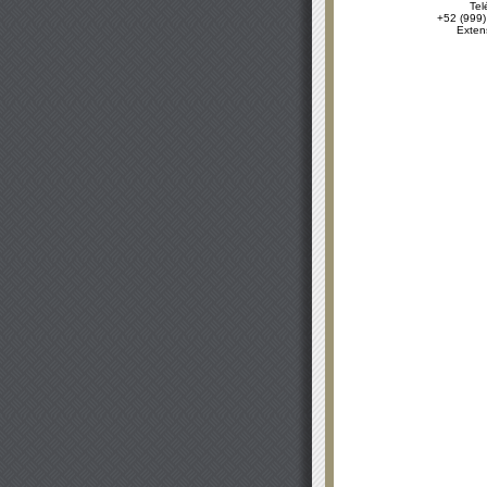
Tel
+52 (999)
Exten