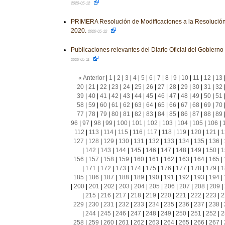
2020-05-12
PRIMERA Resolución de Modificaciones a la Resolución
2020.
2020-05-12
Publicaciones relevantes del Diario Oficial del Gobiern
2020-05-11
« Anterior
|
1
|
2
|
3
|
4
|
5
|
6
|
7
|
8
|
9
|
10
|
11
|
12
|
13
20
|
21
|
22
|
23
|
24
|
25
|
26
|
27
|
28
|
29
|
30
|
31
|
32
39
|
40
|
41
|
42
|
43
|
44
|
45
|
46
|
47
|
48
|
49
|
50
|
51
58
|
59
|
60
|
61
|
62
|
63
|
64
|
65
|
66
|
67
|
68
|
69
|
70
77
|
78
|
79
|
80
|
81
|
82
|
83
|
84
|
85
|
86
|
87
|
88
|
89
96
|
97
|
98
|
99
|
100
|
101
|
102
|
103
|
104
|
105
|
106
|
112
|
113
|
114
|
115
|
116
|
117
|
118
|
119
|
120
|
121
|
1
127
|
128
|
129
|
130
|
131
|
132
|
133
|
134
|
135
|
136
|
|
142
|
143
|
144
|
145
|
146
|
147
|
148
|
149
|
150
|
1
156
|
157
|
158
|
159
|
160
|
161
|
162
|
163
|
164
|
165
|
|
171
|
172
|
173
|
174
|
175
|
176
|
177
|
178
|
179
|
1
185
|
186
|
187
|
188
|
189
|
190
|
191
|
192
|
193
|
194
|
|
200
|
201
|
202
|
203
|
204
|
205
|
206
|
207
|
208
|
209
|
|
215
|
216
|
217
|
218
|
219
|
220
|
221
|
222
|
223
|
2
229
|
230
|
231
|
232
|
233
|
234
|
235
|
236
|
237
|
238
|
|
244
|
245
|
246
|
247
|
248
|
249
|
250
|
251
|
252
|
2
258
|
259
|
260
|
261
|
262
|
263
|
264
|
265
|
266
|
267
|