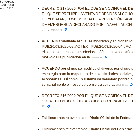
éfono/Fax:
 930-0900
sión: 1151
DECRETO 217/2020 POR EL QUE SE MODIFICA EL D
EL QUE SE PROHÍBE LA VENTA DE BEBIDAS ALCOHÓ
DE YUCATÁN, COMO MEDIDA DE PREVENCIÓN SANIT
DE EMERGENCIA DECLARADO POR LA AFECTACIÓN 
COV
2020-05-15
ACUERDO mediante el cual se modifican y adicionan lo
PUB/20/03/2020.02, ACT-EXT-PUB/20/03/2020.04 y ACT
el sentido de ampliar sus efectos al 30 de mayo del año 
motivo de la publicación en la
2020-05-15
ACUERDO por el que se modifica el diverso por el que 
estrategia para la reapertura de las actividades sociales
económicas, así como un sistema de semáforo por regio
semanalmente el riesgo epidemiológico relac
2020-05-15
DECRETO 216/2020 POR EL QUE SE MODIFICA EL D
CREA EL FONDO DE BECAS ABOGADO "FRANCISCO 
13
Publicaciones relevantes del Diario Oficial de la Federa
Publicaciones relevantes del Diario Oficial del Gobiern