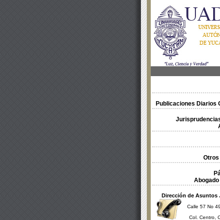
Publicaciones Diarios O
Jurisprudencias
Otros
Pá
Abogado 
Dirección de Asuntos 
Calle 57 No 49
Col. Centro, 