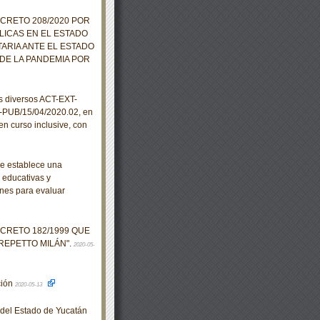
ECRETO 208/2020 POR
LICAS EN EL ESTADO
ARIA ANTE EL ESTADO
DE LA PANDEMIA POR
s diversos ACT-EXT-
-PUB/15/04/2020.02, en
en curso inclusive, con
se establece una
, educativas y
nes para evaluar
ECRETO 182/1999 QUE
REPETTO MILÁN".
2020-05-
ción
2020-05-13
o del Estado de Yucatán