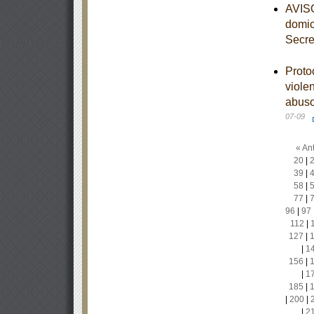
AVISO
domic
Secre
Proto
viole
abuso
07-09
« Ant
20
|
39
|
58
|
77
|
96
|
97
112
|
127
|
|
1
156
|
|
1
185
|
|
200
|
|
2