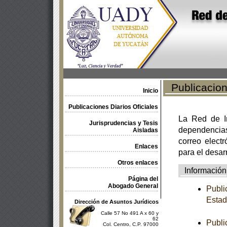
Publicacione
Inicio
Publicaciones Diarios Oficiales
La Red de In
Jurisprudencias y Tesis
dependencia
Aisladas
correo electr
Enlaces
para el desar
Otros enlaces
Información
Página del
Abogado General
Publi
Estad
Dirección de Asuntos Jurídicos
Calle 57 No 491 A x 60 y
62
Publi
Col. Centro, C.P. 97000