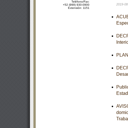
Teléfono/Fax:
2019-08
+52 (999) 930-0900
Extensión: 1151
ACUER
Espec
DECRE
Inter
PLAN 
DECRE
Desar
Publi
Estad
AVISO
domic
Traba