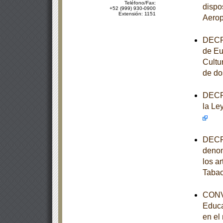
Teléfono/Fax:
dispo
+52 (999) 930-0900
Extensión: 1151
Aerop
DECRE
de Eu
Cultu
de do
DECRE
la Le
DECRE
denom
los ar
Taba
CONVE
Educa
en el