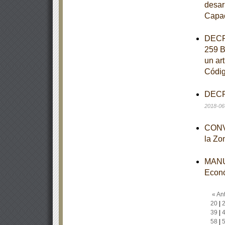
desar
Capac
DECRE
259 B
un art
Códig
DECRE
2018-06
CONVO
la Zo
MANUA
Econ
« Ant
20
|
39
|
58
|