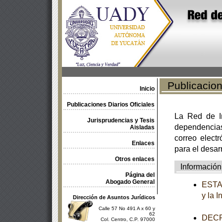
Publicacione
Inicio
Publicaciones Diarios Oficiales
La Red de In
Jurisprudencias y Tesis
dependencia
Aisladas
correo electr
Enlaces
para el desar
Otros enlaces
Información
Página del
Abogado General
ESTAT
y la 
Dirección de Asuntos Jurídicos
Calle 57 No 491 A x 60 y
62
DECRE
Col. Centro, C.P. 97000