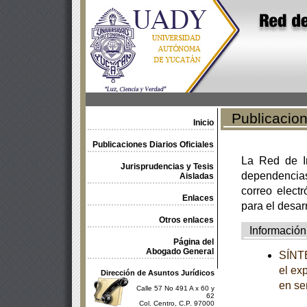
Publicacione
Inicio
Publicaciones Diarios Oficiales
La Red de In
Jurisprudencias y Tesis
dependencia
Aisladas
correo electr
Enlaces
para el desar
Otros enlaces
Información
Página del
Abogado General
SÍNTE
el ex
Dirección de Asuntos Jurídicos
en se
Calle 57 No 491 A x 60 y
62
Col. Centro, C.P. 97000