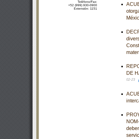
Teléfono/Fax:
ACUER
+52 (999) 930-0900
Extensión: 1151
otorg
Méxi
DECRE
diver
Const
mater
REPO
DE H
02-23
ACUER
inter
PROYE
NOM-0
deben
servi