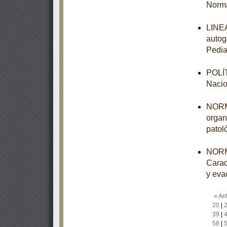
Norma
LINEA
autog
Pedia
POLÍT
Nacio
NORMA
organ
patol
NORM
Carac
y eva
« Ant
20
|
39
|
58
|