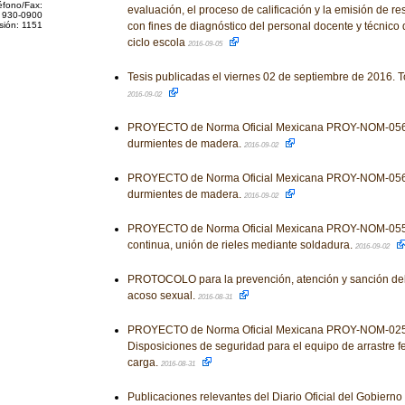
éfono/Fax:
evaluación, el proceso de calificación y la emisión de re
 930-0900
sión: 1151
con fines de diagnóstico del personal docente y técnico
ciclo escola
2016-09-05
Tesis publicadas el viernes 02 de septiembre de 2016. T
2016-09-02
PROYECTO de Norma Oficial Mexicana PROY-NOM-056
durmientes de madera.
2016-09-02
PROYECTO de Norma Oficial Mexicana PROY-NOM-056
durmientes de madera.
2016-09-02
PROYECTO de Norma Oficial Mexicana PROY-NOM-055-
continua, unión de rieles mediante soldadura.
2016-09-02
PROTOCOLO para la prevención, atención y sanción del
acoso sexual.
2016-08-31
PROYECTO de Norma Oficial Mexicana PROY-NOM-02
Disposiciones de seguridad para el equipo de arrastre fer
carga.
2016-08-31
Publicaciones relevantes del Diario Oficial del Gobiern