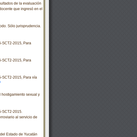
sultados de la evaluación
 docente que ingresó en el
odo. Sólo jurisprudencia.
-SCT2-2015, Para
-SCT2-2015, Para
SCT2-2015, Para vía
 hostigamiento sexual y
5-SCT2-2015.
roviario al servicio de
o del Estado de Yucatán