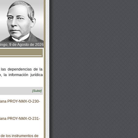
ngo, 9 de Agosto de 2026
 las dependencias de la
 la información jurídica
[Subir]
xicana PROY-NMX-O-230-
xicana PROY-NMX-O-231-
 de los instrumentos de