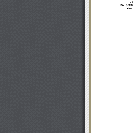
Tel
+52 (999)
Exten