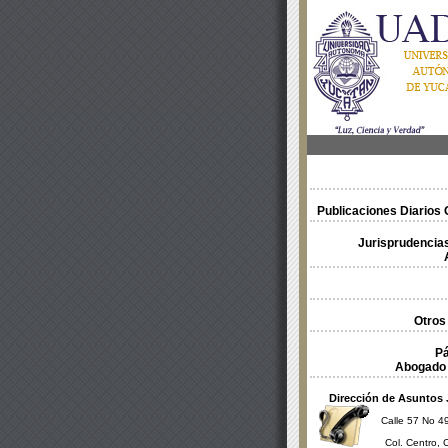
Publicaciones Diarios O
Jurisprudencias
Otros
Pá
Abogado 
Dirección de Asuntos 
Calle 57 No 49
Col. Centro, 