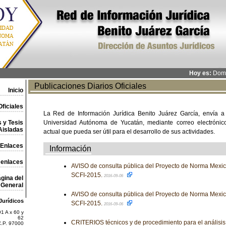
Hoy es:
Domi
Publicaciones Diarios Oficiales
Inicio
ficiales
La Red de Información Jurídica Benito Juárez García, envía a
 y Tesis
Universidad Autónoma de Yucatán, mediante correo electrónico,
Aisladas
actual que pueda ser útil para el desarrollo de sus actividades.
Enlaces
Información
 enlaces
AVISO de consulta pública del Proyecto de Norma Me
SCFI-2015.
2016-09-06
gina del
General
AVISO de consulta pública del Proyecto de Norma Me
Jurídicos
SCFI-2015.
2016-09-06
1 A x 60 y
62
CRITERIOS técnicos y de procedimiento para el análisis
C.P. 97000