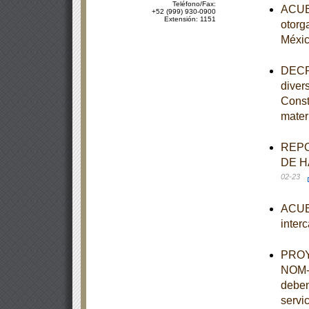
Teléfono/Fax:
ACUER
+52 (999) 930-0900
Extensión: 1151
otorg
Méxi
DECRE
diver
Const
mater
REPO
DE H
02-23
ACUER
inter
PROYE
NOM-0
deben
servi