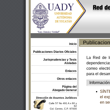
Publicacione
Inicio
Publicaciones Diarios Oficiales
La Red de In
Jurisprudencias y Tesis
dependencia
Aisladas
correo electr
Enlaces
para el desar
Otros enlaces
Información
Página del
Abogado General
SÍNTE
el ex
Dirección de Asuntos Jurídicos
en se
Calle 57 No 491 A x 60 y
62
Col. Centro, C.P. 97000