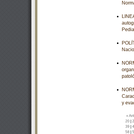
Norma
LINEA
autog
Pedia
POLÍT
Nacio
NORMA
organ
patol
NORM
Carac
y eva
« Ant
20
|
39
|
58
|