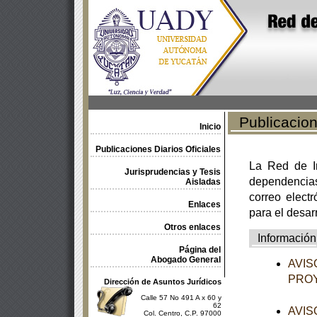
Publicacione
Inicio
Publicaciones Diarios Oficiales
La Red de In
Jurisprudencias y Tesis
dependencia
Aisladas
correo electr
Enlaces
para el desar
Otros enlaces
Información
Página del
Abogado General
AVISO
PROY
Dirección de Asuntos Jurídicos
Calle 57 No 491 A x 60 y
62
AVISO
Col. Centro, C.P. 97000