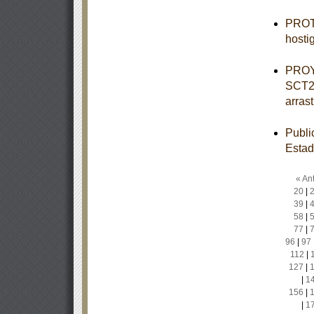
PROTO
hosti
PROY
SCT2-
arrast
Publi
Estad
« Ant
20
|
39
|
58
|
77
|
96
|
97
112
|
127
|
|
1
156
|
|
1