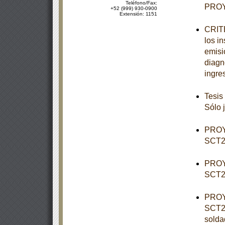
Teléfono/Fax:
PROY
+52 (999) 930-0900
Extensión: 1151
CRITE
los i
emisi
diagn
ingre
Tesis
Sólo 
PROY
SCT2-
PROY
SCT2-
PROY
SCT2-
solda