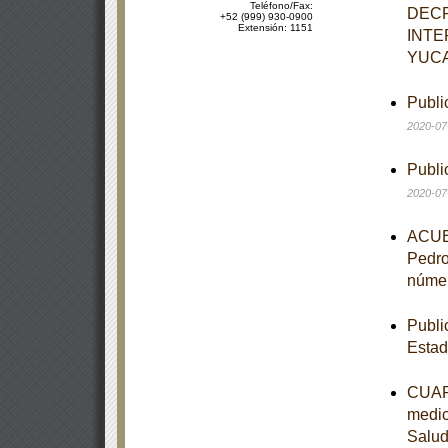
Teléfono/Fax:
DECR
+52 (999) 930-0900
Extensión: 1151
INTE
YUC
Publi
2020-07
Publi
2020-07
ACUER
Pedro
númer
Publi
Estad
CUART
medic
Salu