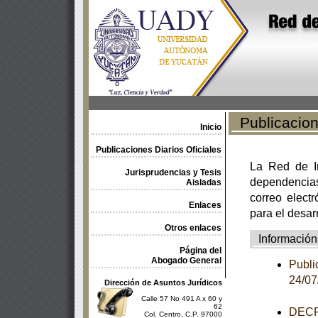
Publicacione
Inicio
Publicaciones Diarios Oficiales
La Red de In
Jurisprudencias y Tesis
dependencia
Aisladas
correo electr
Enlaces
para el desar
Otros enlaces
Información
Página del
Abogado General
Publi
24/0
Dirección de Asuntos Jurídicos
Calle 57 No 491 A x 60 y
62
DECR
Col. Centro, C.P. 97000