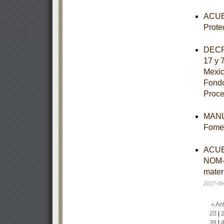
ACUER
Prote
DECRE
17 y 
Mexic
Fondo
Proce
MANUA
Fomen
ACUER
NOM-
mater
2017-09
« Ant
20
|
39
|