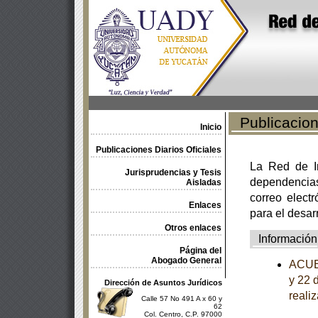
Publicacione
Inicio
Publicaciones Diarios Oficiales
La Red de In
Jurisprudencias y Tesis
dependencia
Aisladas
correo electr
Enlaces
para el desar
Otros enlaces
Información
Página del
Abogado General
ACUER
y 22 
Dirección de Asuntos Jurídicos
reali
Calle 57 No 491 A x 60 y
62
Col. Centro, C.P. 97000