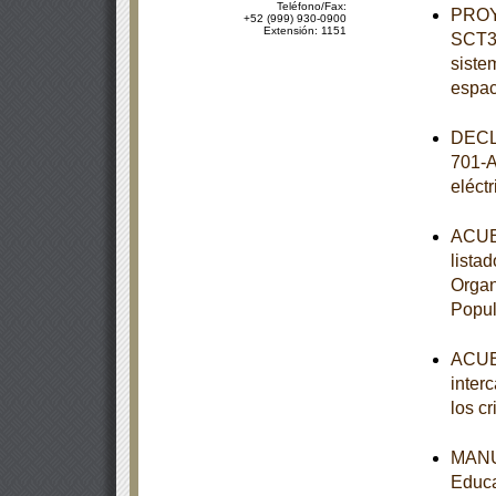
Teléfono/Fax:
PROY
+52 (999) 930-0900
Extensión: 1151
SCT3-
siste
espac
DECL
701-A
eléct
ACUER
lista
Organ
Popul
ACUER
inter
los c
MANUA
Educa