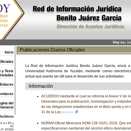
Hoy es:
Jue
Publicaciones Diarios Oficiales
Inicio
ficiales
La Red de Información Jurídica Benito Juárez García, envía a
 y Tesis
Universidad Autónoma de Yucatán, mediante correo electrónico,
Aisladas
actual que pueda ser útil para el desarrollo de sus actividades.
Enlaces
Información
 enlaces
ACUERDO mediante el cual se reforma el Anexo V de lo
Generales para la publicación, homologación y estandar
gina del
de las obligaciones establecidas en el título quinto y en l
General
31 de la Ley
2017-04-26
Jurídicos
NORMA Oficial Mexicana NOM-138-SSA1-2016, Que est
1 A x 60 y
62
especificaciones sanitarias del alcohol etílico desnatura
C.P. 97000