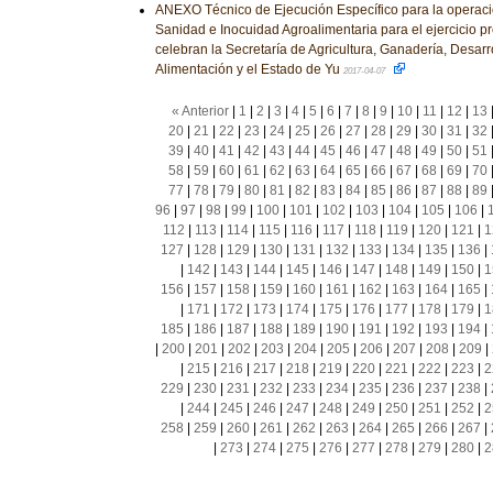
ANEXO Técnico de Ejecución Específico para la operac
Sanidad e Inocuidad Agroalimentaria para el ejercicio p
celebran la Secretaría de Agricultura, Ganadería, Desarr
Alimentación y el Estado de Yu
2017-04-07
« Anterior
|
1
|
2
|
3
|
4
|
5
|
6
|
7
|
8
|
9
|
10
|
11
|
12
|
13
20
|
21
|
22
|
23
|
24
|
25
|
26
|
27
|
28
|
29
|
30
|
31
|
32
39
|
40
|
41
|
42
|
43
|
44
|
45
|
46
|
47
|
48
|
49
|
50
|
51
58
|
59
|
60
|
61
|
62
|
63
|
64
|
65
|
66
|
67
|
68
|
69
|
70
77
|
78
|
79
|
80
|
81
|
82
|
83
|
84
|
85
|
86
|
87
|
88
|
89
96
|
97
|
98
|
99
|
100
|
101
|
102
|
103
|
104
|
105
|
106
|
112
|
113
|
114
|
115
|
116
|
117
|
118
|
119
|
120
|
121
|
1
127
|
128
|
129
|
130
|
131
|
132
|
133
|
134
|
135
|
136
|
|
142
|
143
|
144
|
145
|
146
|
147
|
148
|
149
|
150
|
1
156
|
157
|
158
|
159
|
160
|
161
|
162
|
163
|
164
|
165
|
|
171
|
172
|
173
|
174
|
175
|
176
|
177
|
178
|
179
|
1
185
|
186
|
187
|
188
|
189
|
190
|
191
|
192
|
193
|
194
|
|
200
|
201
|
202
|
203
|
204
|
205
|
206
|
207
|
208
|
209
|
|
215
|
216
|
217
|
218
|
219
|
220
|
221
|
222
|
223
|
2
229
|
230
|
231
|
232
|
233
|
234
|
235
|
236
|
237
|
238
|
|
244
|
245
|
246
|
247
|
248
|
249
|
250
|
251
|
252
|
2
258
|
259
|
260
|
261
|
262
|
263
|
264
|
265
|
266
|
267
|
|
273
|
274
|
275
|
276
|
277
|
278
|
279
|
280
|
2