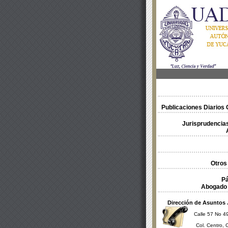
Publicaciones Diarios O
Jurisprudencias
Otros
Pá
Abogado 
Dirección de Asuntos 
Calle 57 No 49
Col. Centro, 