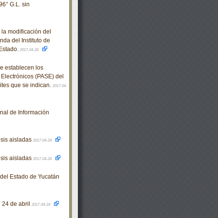
96° G.L. sin
la modificación del
da del Instituto de
 Estado.
2017-04-26
e establecen los
 Electrónicos (PASE) del
mites que se indican.
2017-04-
nal de Información
esis aisladas
2017-04-24
esis aisladas
2017-04-24
o del Estado de Yucatán
l 24 de abril
2017-04-24