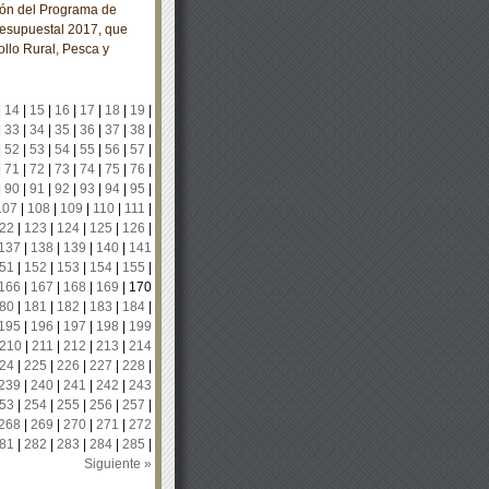
ión del Programa de
resupuestal 2017, que
ollo Rural, Pesca y
|
14
|
15
|
16
|
17
|
18
|
19
|
|
33
|
34
|
35
|
36
|
37
|
38
|
|
52
|
53
|
54
|
55
|
56
|
57
|
|
71
|
72
|
73
|
74
|
75
|
76
|
|
90
|
91
|
92
|
93
|
94
|
95
|
107
|
108
|
109
|
110
|
111
|
22
|
123
|
124
|
125
|
126
|
137
|
138
|
139
|
140
|
141
51
|
152
|
153
|
154
|
155
|
166
|
167
|
168
|
169
|
170
80
|
181
|
182
|
183
|
184
|
195
|
196
|
197
|
198
|
199
210
|
211
|
212
|
213
|
214
24
|
225
|
226
|
227
|
228
|
239
|
240
|
241
|
242
|
243
53
|
254
|
255
|
256
|
257
|
268
|
269
|
270
|
271
|
272
81
|
282
|
283
|
284
|
285
|
Siguiente »