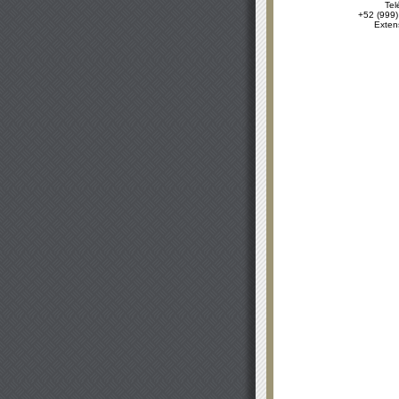
Tel
+52 (999)
Exten