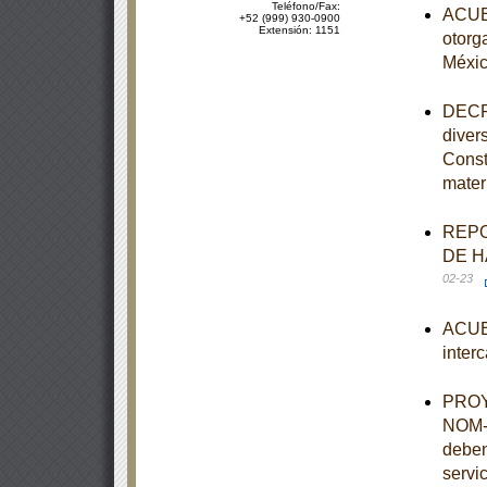
Teléfono/Fax:
ACUER
+52 (999) 930-0900
Extensión: 1151
otorg
Méxi
DECRE
diver
Const
mater
REPO
DE H
02-23
ACUER
inter
PROYE
NOM-0
deben
servi