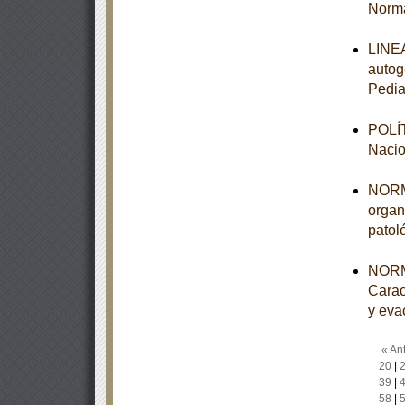
Norma
LINEA
autog
Pedia
POLÍT
Nacio
NORMA
organ
patol
NORM
Carac
y eva
« Ant
20
|
39
|
58
|