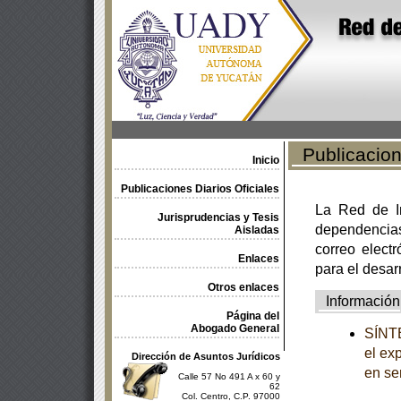
Publicacione
Inicio
Publicaciones Diarios Oficiales
La Red de In
Jurisprudencias y Tesis
dependencia
Aisladas
correo electr
Enlaces
para el desar
Otros enlaces
Información
Página del
Abogado General
SÍNTE
el ex
Dirección de Asuntos Jurídicos
en se
Calle 57 No 491 A x 60 y
62
Col. Centro, C.P. 97000