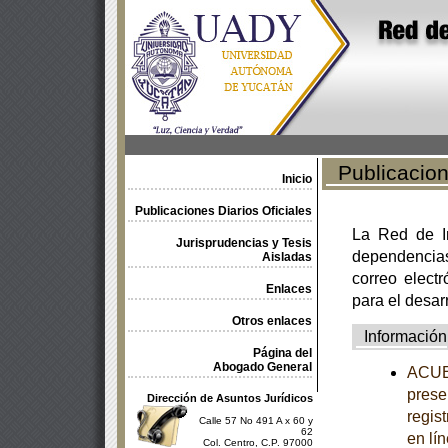
Publicacione
Inicio
Publicaciones Diarios Oficiales
La Red de In
Jurisprudencias y Tesis
dependencia
Aisladas
correo electr
Enlaces
para el desar
Otros enlaces
Información
Página del
Abogado General
ACUER
prese
Dirección de Asuntos Jurídicos
regis
Calle 57 No 491 A x 60 y
62
en lí
Col. Centro, C.P. 97000