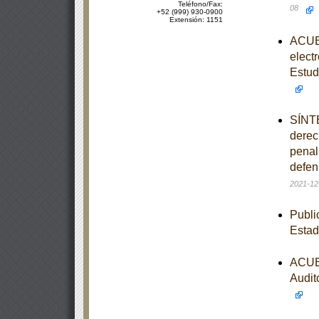
Teléfono/Fax:
08
+52 (999) 930-0900
Extensión: 1151
ACUER
elect
Estud
SÍNTE
derec
penal 
defen
2021-12
Publi
Estad
ACUER
Audit