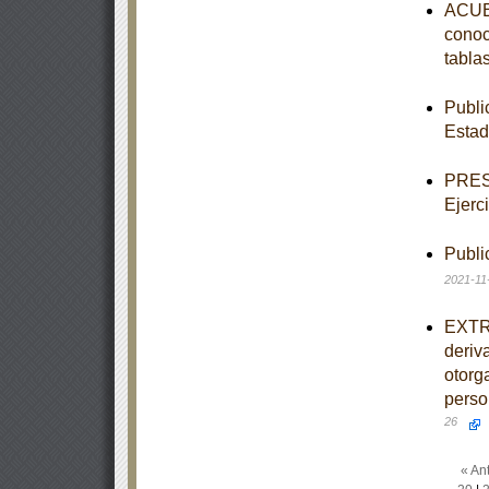
ACUER
conoc
tabla
Publi
Estad
PRESU
Ejerc
Publi
2021-11
EXTRA
deriv
otorg
perso
26
« Ant