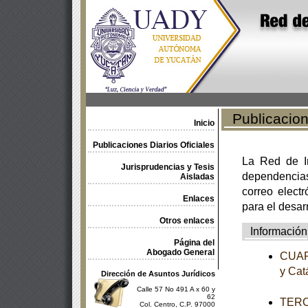
Publicacione
Inicio
Publicaciones Diarios Oficiales
La Red de In
Jurisprudencias y Tesis
dependencia
Aisladas
correo electr
Enlaces
para el desar
Otros enlaces
Información
Página del
Abogado General
CUART
y Cat
Dirección de Asuntos Jurídicos
Calle 57 No 491 A x 60 y
62
TERCE
Col. Centro, C.P. 97000