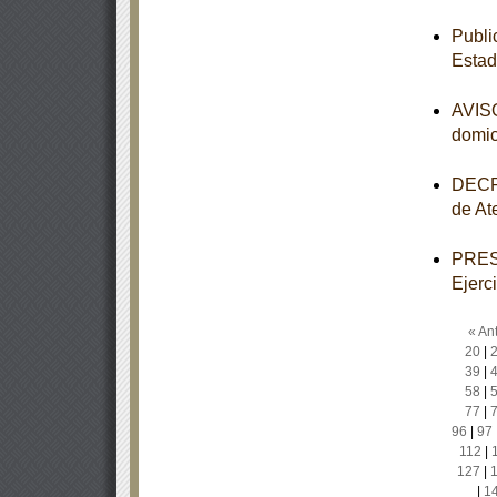
Publi
Estad
AVISO
domic
DECRE
de At
PRESU
Ejerc
« Ant
20
|
39
|
58
|
77
|
96
|
97
112
|
127
|
|
1