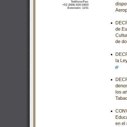
Teléfono/Fax:
dispo
+52 (999) 930-0900
Extensión: 1151
Aerop
DECRE
de Eu
Cultu
de do
DECRE
la Le
DECRE
denom
los ar
Taba
CONVE
Educa
en el