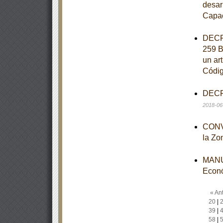
desar
Capac
DECRE
259 B
un art
Códig
DECRE
2018-06
CONVO
la Zo
MANUA
Econ
« Ant
20
|
39
|
58
|