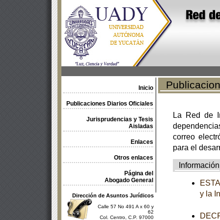
Publicacione
Inicio
Publicaciones Diarios Oficiales
La Red de In
Jurisprudencias y Tesis
dependencia
Aisladas
correo electr
Enlaces
para el desar
Otros enlaces
Información
Página del
Abogado General
ESTAT
y la 
Dirección de Asuntos Jurídicos
Calle 57 No 491 A x 60 y
62
DECRE
Col. Centro, C.P. 97000