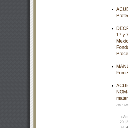
ACUER
Prote
DECRE
17 y 
Mexic
Fondo
Proce
MANUA
Fomen
ACUER
NOM-
mater
2017-09
« Ant
20
|
39
|