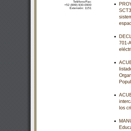
Teléfono/Fax:
PROY
+52 (999) 930-0900
Extensión: 1151
SCT3-
siste
espac
DECL
701-A
eléct
ACUER
lista
Organ
Popul
ACUER
inter
los c
MANUA
Educa