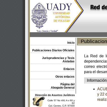
Publicacione
Inicio
Publicaciones Diarios Oficiales
La Red de In
Jurisprudencias y Tesis
dependencia
Aisladas
correo electr
Enlaces
para el desar
Otros enlaces
Información
Página del
Abogado General
ACUER
y 22 
Dirección de Asuntos Jurídicos
reali
Calle 57 No 491 A x 60 y
62
Col. Centro, C.P. 97000