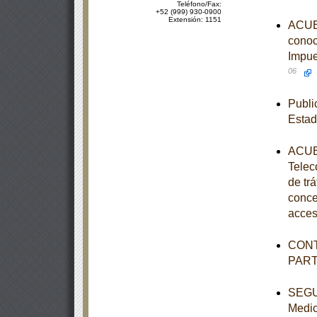
Teléfono/Fax:
+52 (999) 930-0900
Extensión: 1151
ACUER
conoc
Impue
06
Publi
Estad
ACUER
Telec
de tr
conce
acces
CONT
PAR
SEGUN
Medic