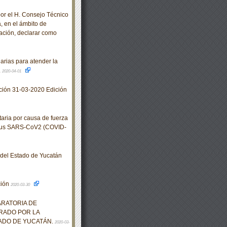
 el H. Consejo Técnico
, en el ámbito de
ación, declarar como
rias para atender la
.
2020-04-01
ación 31-03-2020 Edición
ria por causa de fuerza
virus SARS-CoV2 (COVID-
o del Estado de Yucatán
ción
2020-03-30
ARATORIA DE
RADO POR LA
TADO DE YUCATÁN.
2020-03-