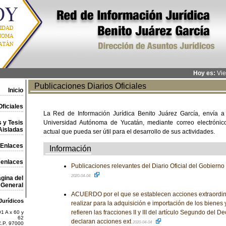
Hoy es:
Vie
Publicaciones Diarios Oficiales
Inicio
ficiales
La Red de Información Jurídica Benito Juárez García, envía a
 y Tesis
Universidad Autónoma de Yucatán, mediante correo electrónico,
Aisladas
actual que pueda ser útil para el desarrollo de sus actividades.
Enlaces
Información
 enlaces
Publicaciones relevantes del Diario Oficial del Gobiern
2020-04-04
gina del
General
ACUERDO por el que se establecen acciones extraordin
Jurídicos
realizar para la adquisición e importación de los bienes 
refieren las fracciones II y III del artículo Segundo del D
1 A x 60 y
62
declaran acciones ext
2020-04-04
C.P. 97000