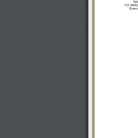
Tel
+52 (999)
Exten