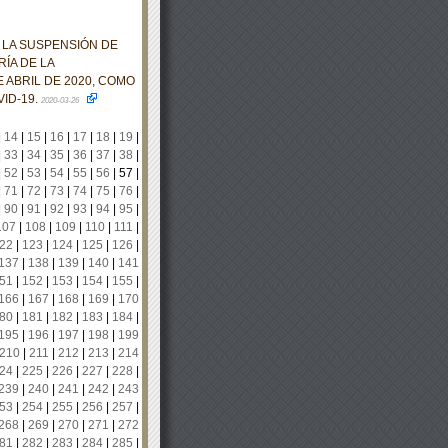
 LA SUSPENSIÓN DE
ÍA DE LA
 ABRIL DE 2020, COMO
ID-19.
2020-03-26
|
14
|
15
|
16
|
17
|
18
|
19
|
|
33
|
34
|
35
|
36
|
37
|
38
|
|
52
|
53
|
54
|
55
|
56
|
57
|
|
71
|
72
|
73
|
74
|
75
|
76
|
|
90
|
91
|
92
|
93
|
94
|
95
|
107
|
108
|
109
|
110
|
111
|
22
|
123
|
124
|
125
|
126
|
137
|
138
|
139
|
140
|
141
51
|
152
|
153
|
154
|
155
|
166
|
167
|
168
|
169
|
170
80
|
181
|
182
|
183
|
184
|
195
|
196
|
197
|
198
|
199
210
|
211
|
212
|
213
|
214
24
|
225
|
226
|
227
|
228
|
239
|
240
|
241
|
242
|
243
53
|
254
|
255
|
256
|
257
|
268
|
269
|
270
|
271
|
272
81
|
282
|
283
|
284
|
285
|