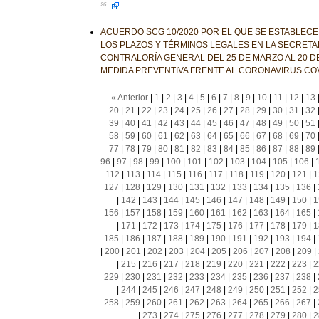
26
ACUERDO SCG 10/2020 POR EL QUE SE ESTABLECE
LOS PLAZOS Y TÉRMINOS LEGALES EN LA SECRETAR
CONTRALORÍA GENERAL DEL 25 DE MARZO AL 20 DE
MEDIDA PREVENTIVA FRENTE AL CORONAVIRUS COV
« Anterior
|
1
|
2
|
3
|
4
|
5
|
6
|
7
|
8
|
9
|
10
|
11
|
12
|
13
20
|
21
|
22
|
23
|
24
|
25
|
26
|
27
|
28
|
29
|
30
|
31
|
32
39
|
40
|
41
|
42
|
43
|
44
|
45
|
46
|
47
|
48
|
49
|
50
|
51
58
|
59
|
60
|
61
|
62
|
63
|
64
|
65
|
66
|
67
|
68
|
69
|
70
77
|
78
|
79
|
80
|
81
|
82
|
83
|
84
|
85
|
86
|
87
|
88
|
89
96
|
97
|
98
|
99
|
100
|
101
|
102
|
103
|
104
|
105
|
106
|
112
|
113
|
114
|
115
|
116
|
117
|
118
|
119
|
120
|
121
|
1
127
|
128
|
129
|
130
|
131
|
132
|
133
|
134
|
135
|
136
|
|
142
|
143
|
144
|
145
|
146
|
147
|
148
|
149
|
150
|
1
156
|
157
|
158
|
159
|
160
|
161
|
162
|
163
|
164
|
165
|
|
171
|
172
|
173
|
174
|
175
|
176
|
177
|
178
|
179
|
1
185
|
186
|
187
|
188
|
189
|
190
|
191
|
192
|
193
|
194
|
|
200
|
201
|
202
|
203
|
204
|
205
|
206
|
207
|
208
|
209
|
|
215
|
216
|
217
|
218
|
219
|
220
|
221
|
222
|
223
|
2
229
|
230
|
231
|
232
|
233
|
234
|
235
|
236
|
237
|
238
|
|
244
|
245
|
246
|
247
|
248
|
249
|
250
|
251
|
252
|
2
258
|
259
|
260
|
261
|
262
|
263
|
264
|
265
|
266
|
267
|
|
273
|
274
|
275
|
276
|
277
|
278
|
279
|
280
|
2