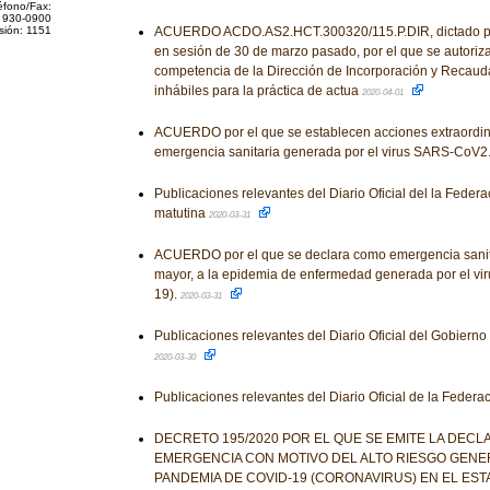
éfono/Fax:
 930-0900
sión: 1151
ACUERDO ACDO.AS2.HCT.300320/115.P.DIR, dictado por
en sesión de 30 de marzo pasado, por el que se autoriza
competencia de la Dirección de Incorporación y Recaud
inhábiles para la práctica de actua
2020-04-01
ACUERDO por el que se establecen acciones extraordina
emergencia sanitaria generada por el virus SARS-CoV2
Publicaciones relevantes del Diario Oficial del la Feder
matutina
2020-03-31
ACUERDO por el que se declara como emergencia sanita
mayor, a la epidemia de enfermedad generada por el 
19).
2020-03-31
Publicaciones relevantes del Diario Oficial del Gobiern
2020-03-30
Publicaciones relevantes del Diario Oficial de la Federa
DECRETO 195/2020 POR EL QUE SE EMITE LA DECL
EMERGENCIA CON MOTIVO DEL ALTO RIESGO GENE
PANDEMIA DE COVID-19 (CORONAVIRUS) EN EL ES