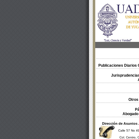
Publicaciones Diarios O
Jurisprudencias
Otros
Pá
Abogado 
Dirección de Asuntos 
Calle 57 No 49
Col. Centro, 