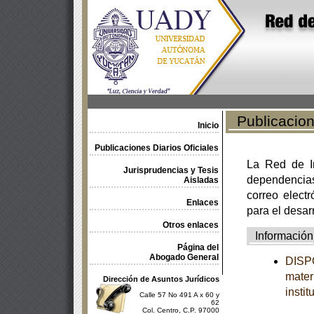
Publicacione
Inicio
Publicaciones Diarios Oficiales
La Red de In
Jurisprudencias y Tesis
dependencia
Aisladas
correo electr
Enlaces
para el desar
Otros enlaces
Información
Página del
Abogado General
DISP
mater
Dirección de Asuntos Jurídicos
insti
Calle 57 No 491 A x 60 y
62
Col. Centro, C.P. 97000