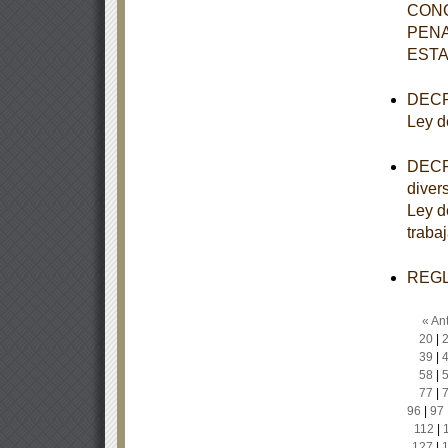
CONC
PENA
EST
DECRE
Ley d
DECRE
diver
Ley d
traba
REGLA
« Ant
20
|
39
|
58
|
77
|
96
|
97
112
|
127
|