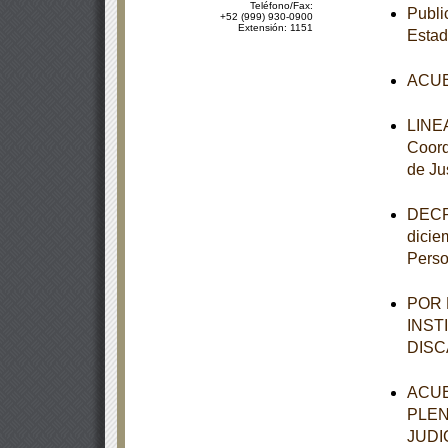
Teléfono/Fax:
Publi
+52 (999) 930-0900
Extensión: 1151
Estad
ACUE
LINEA
Coord
de Ju
DECRE
dicie
Perso
POR 
INST
DISC
ACUE
PLEN
JUDI