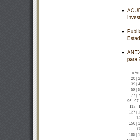
ACUER
Inves
Publi
Estad
ANEXO
para 
« Ant
20
|
39
|
58
|
77
|
96
|
97
112
|
127
|
|
1
156
|
|
1
185
|