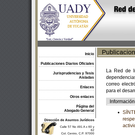
Publicacione
Inicio
Publicaciones Diarios Oficiales
La Red de In
Jurisprudencias y Tesis
dependencia
Aisladas
correo electr
Enlaces
para el desar
Otros enlaces
Información
Página del
Abogado General
SÍNTE
respe
Dirección de Asuntos Jurídicos
activ
Calle 57 No 491 A x 60 y
62
Col. Centro, C.P. 97000