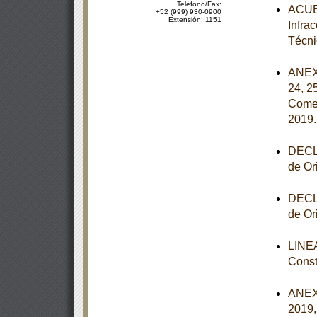
Teléfono/Fax:
ACUER
+52 (999) 930-0900
Extensión: 1151
Infra
Técni
ANEXOS
24, 2
Comer
2019
DECLA
de Or
DECLA
de Or
LINEA
Const
ANEXO
2019,