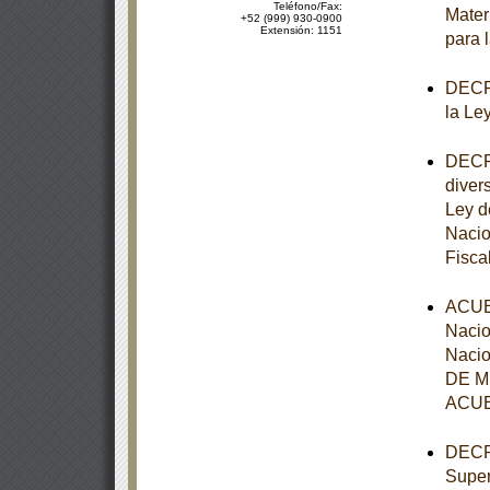
Teléfono/Fax:
Mater
+52 (999) 930-0900
Extensión: 1151
para 
DECRE
la Le
DECRE
diver
Ley d
Nacio
Fisca
ACUER
Nacio
Nacio
DE MÉ
ACUE
DECRE
Super