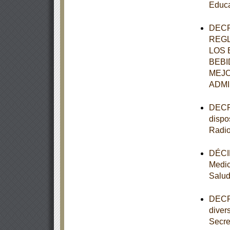
Educa
DECR
REGL
LOS 
BEBI
MEJO
ADMI
DECRE
dispo
Radio
DÉCIM
Medic
Salu
DECRE
diver
Secre