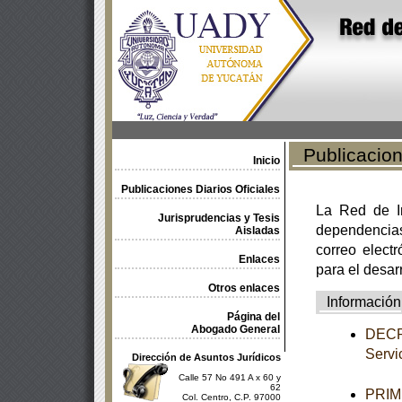
Publicacione
Inicio
Publicaciones Diarios Oficiales
La Red de In
Jurisprudencias y Tesis
dependencia
Aisladas
correo electr
Enlaces
para el desar
Otros enlaces
Información
Página del
Abogado General
DECRE
Servic
Dirección de Asuntos Jurídicos
Calle 57 No 491 A x 60 y
62
PRIME
Col. Centro, C.P. 97000