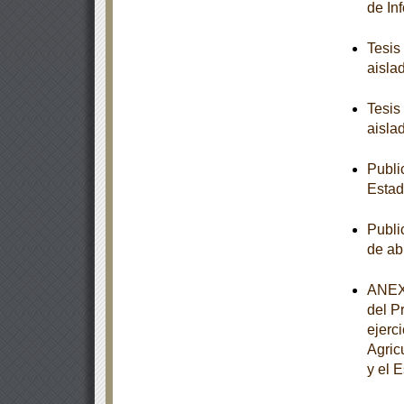
de In
Tesis
aisla
Tesis
aisla
Publi
Estad
Publi
de ab
ANEXO
del P
ejerc
Agric
y el 