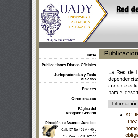
Publicacione
Inicio
Publicaciones Diarios Oficiales
La Red de In
Jurisprudencias y Tesis
dependencia
Aisladas
correo electr
Enlaces
para el desar
Otros enlaces
Información
Página del
Abogado General
ACUER
Linea
Dirección de Asuntos Jurídicos
homol
Calle 57 No 491 A x 60 y
62
obliga
Col. Centro, C.P. 97000