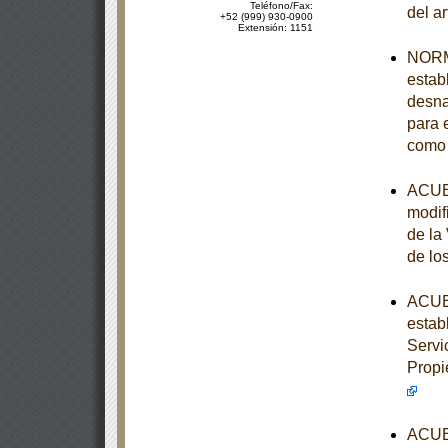
Teléfono/Fax:
del a
+52 (999) 930-0900
Extensión: 1151
NORM
establ
desna
para e
como 
ACUER
modif
de la
de lo
ACUER
estab
Servi
Propi
ACUER