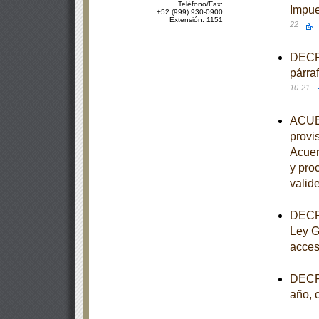
Teléfono/Fax:
Impue
+52 (999) 930-0900
Extensión: 1151
22
DECRE
párra
10-21
ACUER
provis
Acuer
y pro
valide
DECRE
Ley G
acces
DECRE
año, 