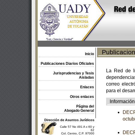
Publicacione
Inicio
Publicaciones Diarios Oficiales
La Red de In
Jurisprudencias y Tesis
dependencia
Aisladas
correo electr
Enlaces
para el desar
Otros enlaces
Información
Página del
Abogado General
DECRE
octub
Dirección de Asuntos Jurídicos
Calle 57 No 491 A x 60 y
62
DECRE
Col. Centro, C.P. 97000