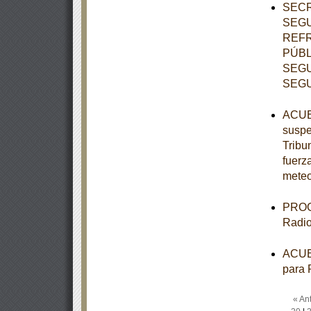
SECR
SEGU
REFR
PÚBL
SEGU
SEGU
ACUER
suspe
Tribun
fuerz
meteo
PROGR
Radio
ACUER
para 
« Ant