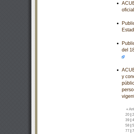
ACUER
ofici
Publi
Estad
Publi
del 1
ACUER
y conc
públi
perso
vigen
« Ant
20
|
39
|
58
|
77
|