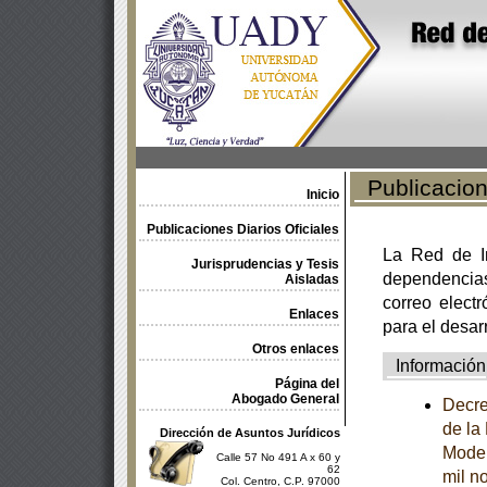
Publicacione
Inicio
Publicaciones Diarios Oficiales
La Red de In
Jurisprudencias y Tesis
dependencia
Aisladas
correo electr
Enlaces
para el desar
Otros enlaces
Información
Página del
Abogado General
Decre
de la
Dirección de Asuntos Jurídicos
Model
Calle 57 No 491 A x 60 y
62
mil n
Col. Centro, C.P. 97000