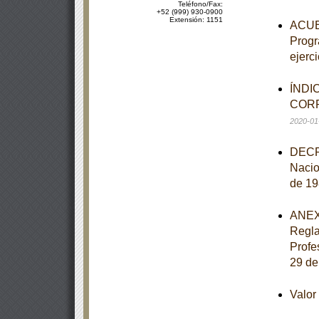
Teléfono/Fax:
+52 (999) 930-0900
Extensión: 1151
ACUER
Progr
ejerci
ÍNDI
CORR
2020-01
DECRE
Nacio
de 19
ANEXO
Regla
Profe
29 de
Valo