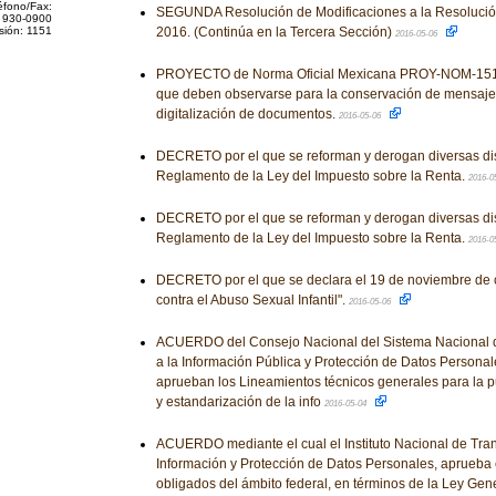
éfono/Fax:
SEGUNDA Resolución de Modificaciones a la Resolución
 930-0900
sión: 1151
2016. (Continúa en la Tercera Sección)
2016-05-06
PROYECTO de Norma Oficial Mexicana PROY-NOM-151-
que deben observarse para la conservación de mensaje
digitalización de documentos.
2016-05-06
DECRETO por el que se reforman y derogan diversas di
Reglamento de la Ley del Impuesto sobre la Renta.
2016-0
DECRETO por el que se reforman y derogan diversas di
Reglamento de la Ley del Impuesto sobre la Renta.
2016-0
DECRETO por el que se declara el 19 de noviembre de 
contra el Abuso Sexual Infantil".
2016-05-06
ACUERDO del Consejo Nacional del Sistema Nacional d
a la Información Pública y Protección de Datos Personale
aprueban los Lineamientos técnicos generales para la 
y estandarización de la info
2016-05-04
ACUERDO mediante el cual el Instituto Nacional de Tran
Información y Protección de Datos Personales, aprueba 
obligados del ámbito federal, en términos de la Ley Gen