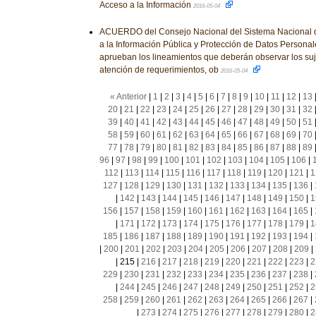
Acceso a la Información
2016-05-04
ACUERDO del Consejo Nacional del Sistema Nacional d
a la Información Pública y Protección de Datos Personale
aprueban los lineamientos que deberán observar los suj
atención de requerimientos, ob
2016-05-04
« Anterior
|
1
|
2
|
3
|
4
|
5
|
6
|
7
|
8
|
9
|
10
|
11
|
12
|
13
20
|
21
|
22
|
23
|
24
|
25
|
26
|
27
|
28
|
29
|
30
|
31
|
32
39
|
40
|
41
|
42
|
43
|
44
|
45
|
46
|
47
|
48
|
49
|
50
|
51
58
|
59
|
60
|
61
|
62
|
63
|
64
|
65
|
66
|
67
|
68
|
69
|
70
77
|
78
|
79
|
80
|
81
|
82
|
83
|
84
|
85
|
86
|
87
|
88
|
89
96
|
97
|
98
|
99
|
100
|
101
|
102
|
103
|
104
|
105
|
106
|
112
|
113
|
114
|
115
|
116
|
117
|
118
|
119
|
120
|
121
|
1
127
|
128
|
129
|
130
|
131
|
132
|
133
|
134
|
135
|
136
|
|
142
|
143
|
144
|
145
|
146
|
147
|
148
|
149
|
150
|
1
156
|
157
|
158
|
159
|
160
|
161
|
162
|
163
|
164
|
165
|
|
171
|
172
|
173
|
174
|
175
|
176
|
177
|
178
|
179
|
1
185
|
186
|
187
|
188
|
189
|
190
|
191
|
192
|
193
|
194
|
|
200
|
201
|
202
|
203
|
204
|
205
|
206
|
207
|
208
|
209
|
|
215
|
216
|
217
|
218
|
219
|
220
|
221
|
222
|
223
|
2
229
|
230
|
231
|
232
|
233
|
234
|
235
|
236
|
237
|
238
|
|
244
|
245
|
246
|
247
|
248
|
249
|
250
|
251
|
252
|
2
258
|
259
|
260
|
261
|
262
|
263
|
264
|
265
|
266
|
267
|
|
273
|
274
|
275
|
276
|
277
|
278
|
279
|
280
|
2