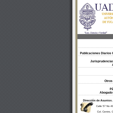
Publicaciones Diarios O
Jurisprudencias
Otros
Pá
Abogado 
Dirección de Asuntos 
Calle 57 No 49
Col. Centro, 