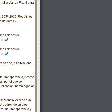
 Miscelánea Fiscal para
SCFI-2015, Requisitos
s de datos y
sposiciones del
5-06
sposiciones del
5-06
cada año, "Día Nacional
e Transparencia, Acceso
s, por el que se
publicación, homologación
sparencia, Acceso a la
el padrón de sujetos
eral de Transparencia y