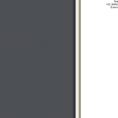
Tel
+52 (999)
Exten