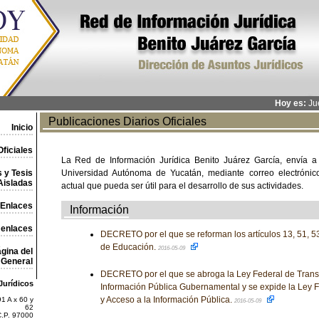
Hoy es:
Jue
Publicaciones Diarios Oficiales
Inicio
ficiales
La Red de Información Jurídica Benito Juárez García, envía a
 y Tesis
Universidad Autónoma de Yucatán, mediante correo electrónico,
Aisladas
actual que pueda ser útil para el desarrollo de sus actividades.
Enlaces
Información
 enlaces
DECRETO por el que se reforman los artículos 13, 51, 53
de Educación.
2016-05-09
gina del
General
DECRETO por el que se abroga la Ley Federal de Transp
Jurídicos
Información Pública Gubernamental y se expide la Ley 
y Acceso a la Información Pública.
1 A x 60 y
2016-05-09
62
C.P. 97000