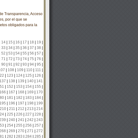
e Transparencia, Acceso
s, por el que se
etos obligados para la
|
14
|
15
|
16
|
17
|
18
|
19
|
|
33
|
34
|
35
|
36
|
37
|
38
|
|
52
|
53
|
54
|
55
|
56
|
57
|
|
71
|
72
|
73
|
74
|
75
|
76
|
|
90
|
91
|
92
|
93
|
94
|
95
|
107
|
108
|
109
|
110
|
111
|
22
|
123
|
124
|
125
|
126
|
137
|
138
|
139
|
140
|
141
51
|
152
|
153
|
154
|
155
|
166
|
167
|
168
|
169
|
170
80
|
181
|
182
|
183
|
184
|
195
|
196
|
197
|
198
|
199
210
|
211
|
212
|
213
|
214
24
|
225
|
226
|
227
|
228
|
239
|
240
|
241
|
242
|
243
53
|
254
|
255
|
256
|
257
|
268
|
269
|
270
|
271
|
272
81
|
282
|
283
|
284
|
285
|