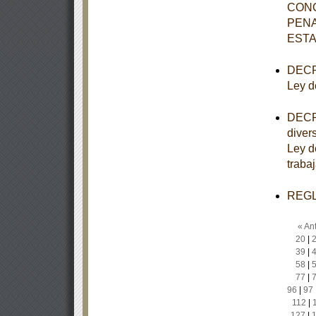
CONC
PENA
EST
DECRE
Ley d
DECRE
diver
Ley d
traba
REGLA
« Ant
20
|
39
|
58
|
77
|
96
|
97
112
|
127
|