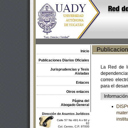
Publicacione
Inicio
Publicaciones Diarios Oficiales
La Red de In
Jurisprudencias y Tesis
dependencia
Aisladas
correo electr
Enlaces
para el desar
Otros enlaces
Información
Página del
Abogado General
DISP
mater
Dirección de Asuntos Jurídicos
insti
Calle 57 No 491 A x 60 y
62
Col. Centro, C.P. 97000