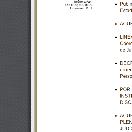
Teléfono/Fax:
Publi
+52 (999) 930-0900
Extensión: 1151
Estad
ACUE
LINEA
Coord
de Ju
DECRE
dicie
Perso
POR 
INST
DISC
ACUE
PLEN
JUDI