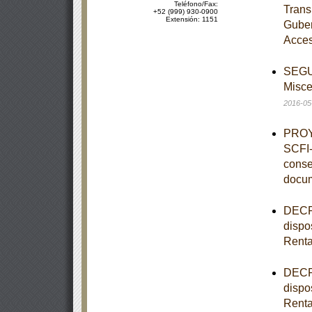
Teléfono/Fax:
Trans
+52 (999) 930-0900
Extensión: 1151
Guber
Acces
SEGUN
Misce
2016-05
PROY
SCFI-
conse
docu
DECRE
dispo
Rent
DECRE
dispo
Rent