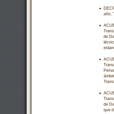
DECRE
año, 
ACUER
Trans
de Da
técni
estan
ACUER
Trans
Perso
ámbit
Trans
ACUER
Trans
de Da
que d