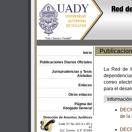
Publicacione
Inicio
Publicaciones Diarios Oficiales
La Red de In
Jurisprudencias y Tesis
dependencia
Aisladas
correo electr
Enlaces
para el desar
Otros enlaces
Información
Página del
Abogado General
DECRE
de la
Dirección de Asuntos Jurídicos
Calle 57 No 491 A x 60 y
62
DECRE
Col. Centro, C.P. 97000