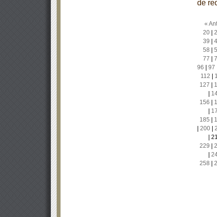
de re
« Ant
20
|
39
|
58
|
77
|
96
|
97
112
|
127
|
|
1
156
|
|
1
185
|
|
200
|
|
2
229
|
|
2
258
|