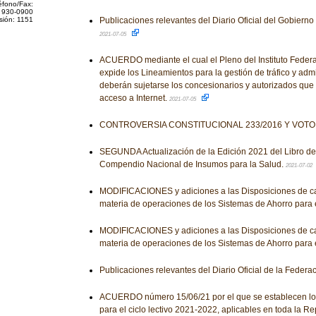
éfono/Fax:
 930-0900
sión: 1151
Publicaciones relevantes del Diario Oficial del Gobiern
2021-07-05
ACUERDO mediante el cual el Pleno del Instituto Feder
expide los Lineamientos para la gestión de tráfico y adm
deberán sujetarse los concesionarios y autorizados que 
acceso a Internet.
2021-07-05
CONTROVERSIA CONSTITUCIONAL 233/2016 Y VOT
SEGUNDA Actualización de la Edición 2021 del Libro d
Compendio Nacional de Insumos para la Salud.
2021-07-02
MODIFICACIONES y adiciones a las Disposiciones de ca
materia de operaciones de los Sistemas de Ahorro para e
MODIFICACIONES y adiciones a las Disposiciones de ca
materia de operaciones de los Sistemas de Ahorro para e
Publicaciones relevantes del Diario Oficial de la Federa
ACUERDO número 15/06/21 por el que se establecen los
para el ciclo lectivo 2021-2022, aplicables en toda la R