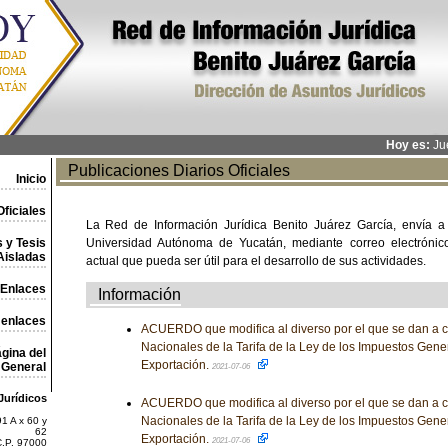
Hoy es:
Jue
Publicaciones Diarios Oficiales
Inicio
ficiales
La Red de Información Jurídica Benito Juárez García, envía a
 y Tesis
Universidad Autónoma de Yucatán, mediante correo electrónico,
Aisladas
actual que pueda ser útil para el desarrollo de sus actividades.
Enlaces
Información
 enlaces
ACUERDO que modifica al diverso por el que se dan a c
Nacionales de la Tarifa de la Ley de los Impuestos Gene
gina del
Exportación.
General
2021-07-06
Jurídicos
ACUERDO que modifica al diverso por el que se dan a c
Nacionales de la Tarifa de la Ley de los Impuestos Gene
1 A x 60 y
62
Exportación.
2021-07-06
C.P. 97000