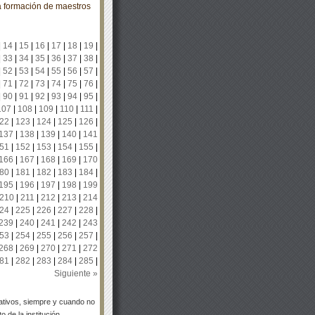
a formación de maestros
|
14
|
15
|
16
|
17
|
18
|
19
|
|
33
|
34
|
35
|
36
|
37
|
38
|
|
52
|
53
|
54
|
55
|
56
|
57
|
|
71
|
72
|
73
|
74
|
75
|
76
|
|
90
|
91
|
92
|
93
|
94
|
95
|
107
|
108
|
109
|
110
|
111
|
22
|
123
|
124
|
125
|
126
|
137
|
138
|
139
|
140
|
141
51
|
152
|
153
|
154
|
155
|
166
|
167
|
168
|
169
|
170
80
|
181
|
182
|
183
|
184
|
195
|
196
|
197
|
198
|
199
210
|
211
|
212
|
213
|
214
24
|
225
|
226
|
227
|
228
|
239
|
240
|
241
|
242
|
243
53
|
254
|
255
|
256
|
257
|
268
|
269
|
270
|
271
|
272
81
|
282
|
283
|
284
|
285
|
Siguiente »
tivos, siempre y cuando no
 de la institución.