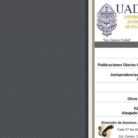
Publicaciones Diarios O
Jurisprudencias
Otros
Pá
Abogado 
Dirección de Asuntos 
Calle 57 No 49
Col. Centro, 