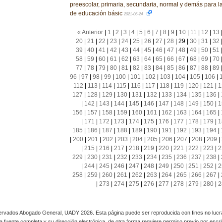
preescolar, primaria, secundaria, normal y demás para l
de educación básic
2021-06-24
« Anterior
|
1
|
2
|
3
|
4
|
5
|
6
|
7
|
8
|
9
|
10
|
11
|
12
|
13
20
|
21
|
22
|
23
|
24
|
25
|
26
|
27
|
28
|
29
|
30
|
31
|
32
39
|
40
|
41
|
42
|
43
|
44
|
45
|
46
|
47
|
48
|
49
|
50
|
51
58
|
59
|
60
|
61
|
62
|
63
|
64
|
65
|
66
|
67
|
68
|
69
|
70
77
|
78
|
79
|
80
|
81
|
82
|
83
|
84
|
85
|
86
|
87
|
88
|
89
96
|
97
|
98
|
99
|
100
|
101
|
102
|
103
|
104
|
105
|
106
|
112
|
113
|
114
|
115
|
116
|
117
|
118
|
119
|
120
|
121
|
1
127
|
128
|
129
|
130
|
131
|
132
|
133
|
134
|
135
|
136
|
|
142
|
143
|
144
|
145
|
146
|
147
|
148
|
149
|
150
|
1
156
|
157
|
158
|
159
|
160
|
161
|
162
|
163
|
164
|
165
|
|
171
|
172
|
173
|
174
|
175
|
176
|
177
|
178
|
179
|
1
185
|
186
|
187
|
188
|
189
|
190
|
191
|
192
|
193
|
194
|
|
200
|
201
|
202
|
203
|
204
|
205
|
206
|
207
|
208
|
209
|
|
215
|
216
|
217
|
218
|
219
|
220
|
221
|
222
|
223
|
2
229
|
230
|
231
|
232
|
233
|
234
|
235
|
236
|
237
|
238
|
|
244
|
245
|
246
|
247
|
248
|
249
|
250
|
251
|
252
|
2
258
|
259
|
260
|
261
|
262
|
263
|
264
|
265
|
266
|
267
|
|
273
|
274
|
275
|
276
|
277
|
278
|
279
|
280
|
2
rvados Abogado General, UADY 2026. Esta página puede ser reproducida con fines no lucra
 la fuente completa y su dirección electrónica, de otra forma requiere permiso previo por escrito