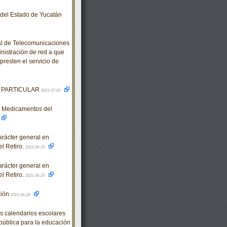
o del Estado de Yucatán
al de Telecomunicaciones
inistración de red a que
presten el servicio de
O PARTICULAR
2021-07-02
e Medicamentos del
rácter general en
l Retiro.
2021-06-29
rácter general en
l Retiro.
2021-06-29
ción
2021-06-28
 calendarios escolares
epública para la educación