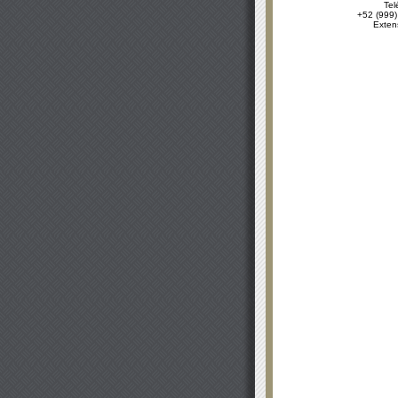
Tel
+52 (999)
Exten